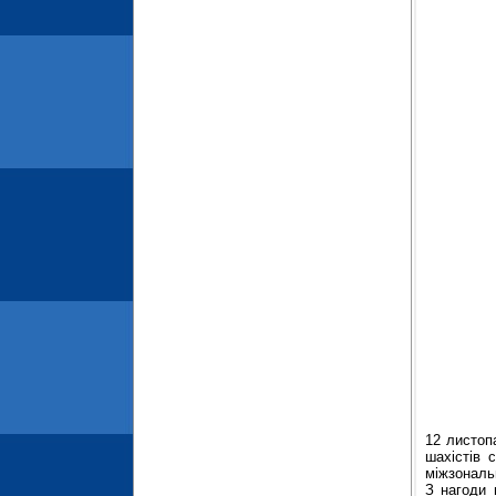
12 листо
шахістів 
міжзональ
З нагоди 