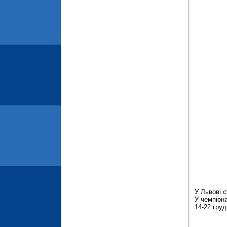
У Львові с
У чемпіона
14-22 грудн