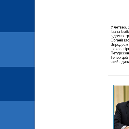
У четвер, 
Івана Боб
відомих г
Організат
Впродовж 
шахові зі
Петурссон,
Тепер цей
який єдини