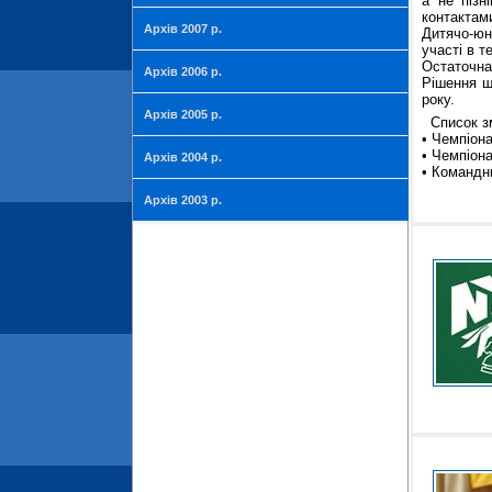
а не пізн
контактам
Архів 2007 р.
Дитячо-юн
участі в т
Остаточна
Архів 2006 р.
Рішення щ
року.
Архів 2005 р.
Список з
• Чемпіона
• Чемпіона
Архів 2004 р.
• Командни
Архів 2003 р.