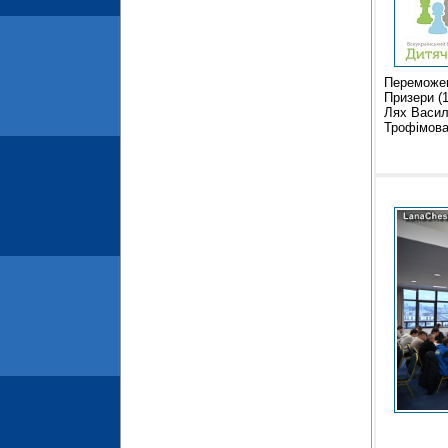
Переможец
Призери (1
Лях Василь
Трофімова 