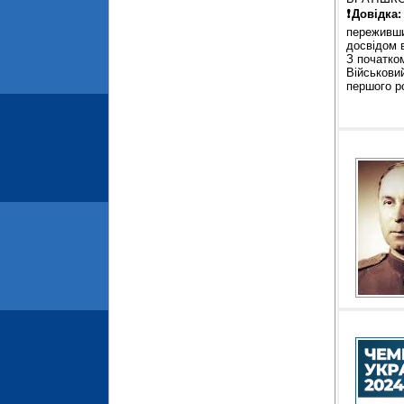
❗Довідка:
переживши
досвідом в
З початко
Військови
першого р