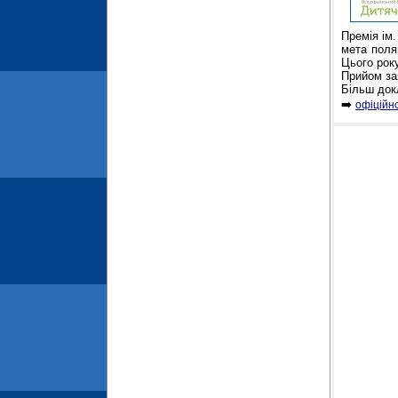
Премія ім
мета поляг
Цього рок
Прийом зая
Більш док
➡️
офіційн