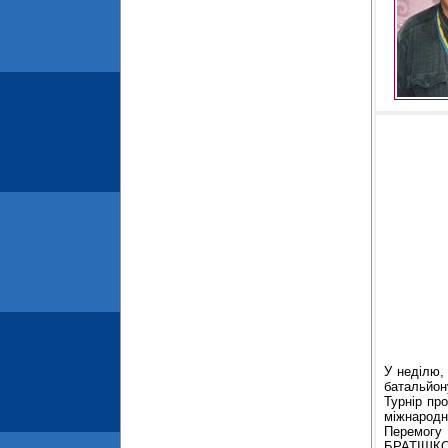
У неділю,
батальйону
Турнір пр
міжнародно
Перемогу 
БРАТІШКО 