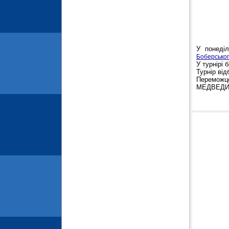
У понеділ
Боберсько
У турнірі 
Турнір від
Переможц
МЕДВЕДИ