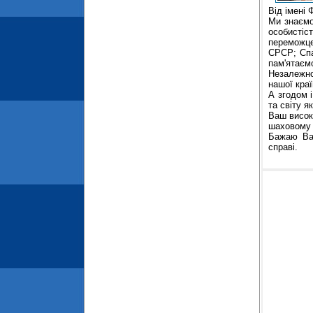
Від імені
Ми знаємо
особистіс
переможце
СРСР; Спа
пам'ятаєм
Незалежної
нашої краї
А згодом 
та світу я
Ваш висок
шаховому с
Бажаю Вам
справі.