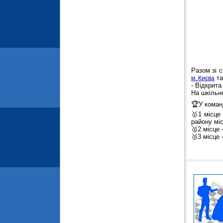
Разом зі 
та
м. Києва
- Відкрит
На шкільно
🏆У коман
🥇1 місце
району міс
🥈2 місце 
🥉3 місце 