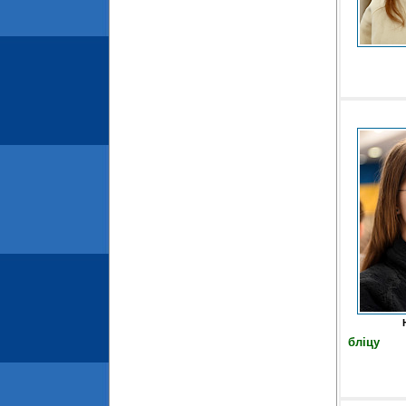
бліцу