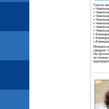
Список зм
• Чемпіона
• Чемпіона
• Чемпіона
• Чемпіона
• Чемпіона
• Чемпіона
• Чемпіона
• Командни
• Командни
• Командни
Мінімальн
швидких та
На протяз
не пізніш
відповіда