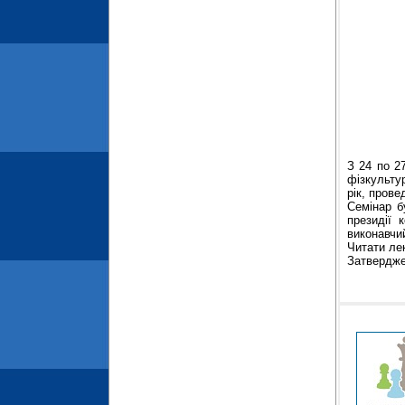
З 24 по 2
фізкульту
рік, прове
Семінар б
президії 
виконавчий
Читати ле
Затвердже