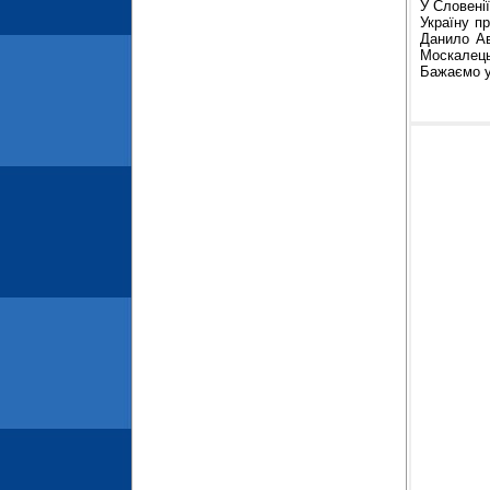
У Словенії
Україну п
Данило Ав
Москалець
Бажаємо у