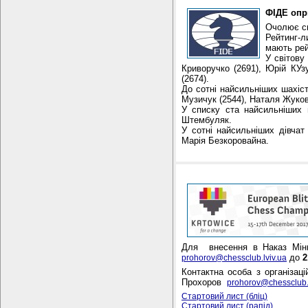
ФІДЕ опр
Очолює сп
Рейтинг-л
мають рей
У світову
Криворучко (2691), Юрій КУз
(2674).
До сотні найсильніших шахіс
Музичук (2544), Наталя Жукова
У списку ста найсильніших 
Штембуляк.
У сотні найсильніших дівча
Марія Без
Для внесення в Наказ Мінм
до
2
prohorov@chessclub.lviv.ua
Контактна особа з організац
Прохоров
prohorov@chessclub.l
Стартовий лист (бліц)
Стартовий лист (рапід)