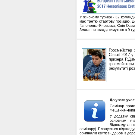
У жіночому турнірі - 32 команди
має третю стартову позицію. До
Гапоненко-Яновська, Юлія Осьм
Змагання складатимуться з 9 турі
Гросмейстер 
Circuit 2017 
призера Р.Дим
гросмейстери
результаті роз
До уваги учас
Семінар прово
Фещенка-Чопівс
У додатку сп
основним уча
Відшкодування
семінару). Планується відшкодув
оригіналів квитків), добові в доро