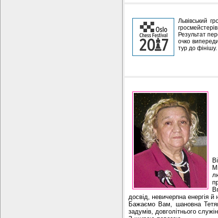
Львівський гр
гросмейстерів
Результат пер
очко випереди
тур до фінішу.
В
М
л
п
В
досвід, невичерпна енергія й
Бажаємо Вам, шановна Тетяно
задумів, довголітнього служі