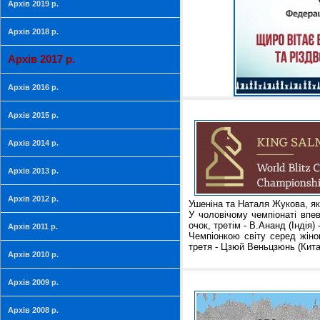
Архів 2019 р.
Архів 2018 р.
Архів 2017 р.
Архів 2016 р.
Архів 2015 р.
Архів 2014 р.
Архів 2013 р.
Архів 2012 р.
Ушеніна та Наталя Жукова, які
У чоловічому чемпіонаті впев
очок, третім - В.Ананд (Індія) 
Архів 2011 р.
Чемпіонкою світу серед жінок 
третя - Цзюй Веньцзюнь (Китай
Архів 2010 р.
Архів 2009 р.
Архів 2008 р.