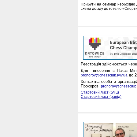
Прибути на семінар необхідно д
схема доїзду до готелю «Спорт
Реєстрація здійснюється чере
Для внесення в Наказ Мінм
до
2
prohorov@chessclub.lviv.ua
Контактна особа з організац
Прохоров
prohorov@chessclub.l
Стартовий лист (бліц)
Стартовий лист (рапід)