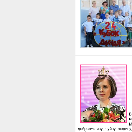
В
м
М
доброзичливу, чуйну людину