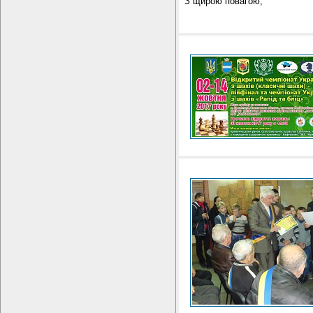
З щирою повагою,