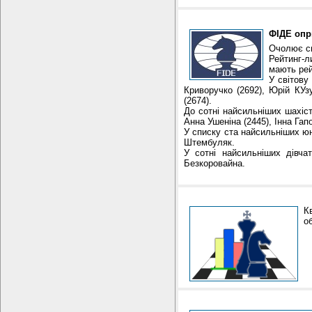
ФІДЕ опр
Очолює сп
Рейтинг-л
мають рей
У світову
Криворучко (2692), Юрій КУз
(2674).
До сотні найсильніших шахіст
Анна Ушеніна (2445), Інна Гап
У списку ста найсильніших ю
Штембуляк.
У сотні найсильніших дівча
Безкорова
К
о