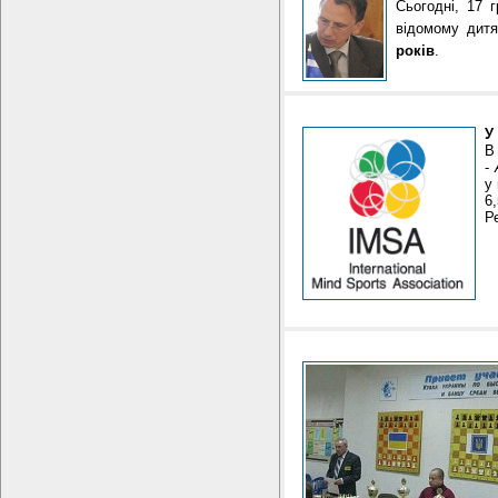
Сьогодні, 17 
відомому дит
років
.
У
В
-
у
6
Р