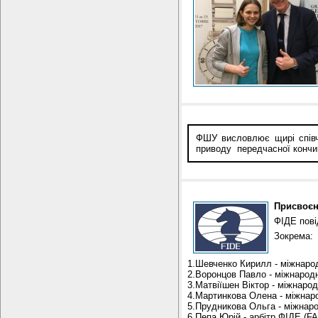
ФШУ висловлює щирі співчу
приводу передчасної кончи
Присвоєн
ФІДЕ пові
Зокрема:
1.Шевченко Кирилл - міжнаро
2.Воронцов Павло - міжнарод
3.Матвіїшен Віктор - міжнарод
4.Мартинкова Олена - міжнар
5.Прудникова Ольга - міжнаро
6.Пепа Юрій - арбітр ФІДЕ (FA