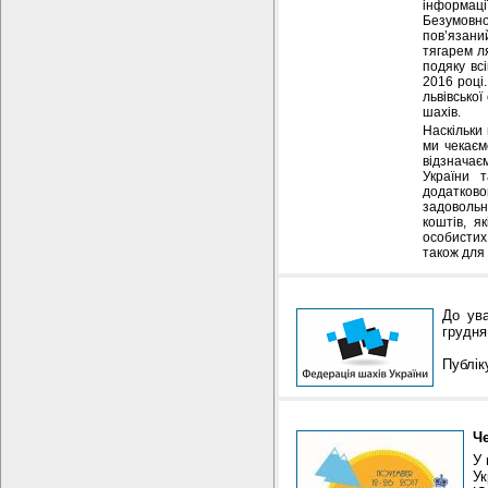
інформаці
Безумовно
пов’язани
тягарем л
подяку всі
2016 році.
львівсько
шахів.
Наскільки 
ми чекаєм
відзначає
України 
додатково
задовольн
коштів, я
особистих 
також для
До ува
грудня
Публі
Че
У 
Ук