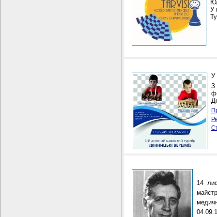
Юл
У 
Ту
У
З
ф
Д
П
Р
Ст
14 лис
майстр
медич
04.09.