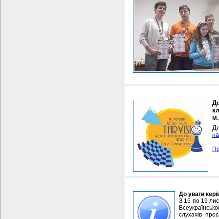
Д
к
м.
Дл
на
П
До уваги кері
З 15 по 19 ли
Всеукраїнськ
слухачів пр