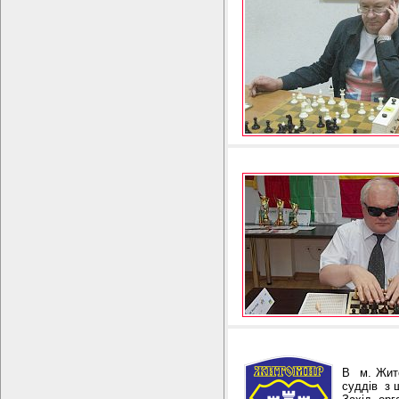
В м. Жито
суддів з ш