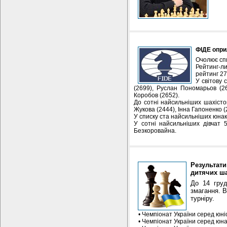
ФІДЕ опри
Очолює спи
Рейтинг-л
рейтинг 27
У світову 
(2699), Руслан Пономарьов (26
Коробов (2652).
До сотні найсильніших шахісток
Жукова (2444), Інна Гапоненко (
У списку ста найсильніших юнак
У сотні найсильніших дівчат 
Безкоров
Результат
дитячих ша
До 14 груд
змагання. В
турніру.
• Чемпіонат України серед юніор
• Чемпіонат України серед юнакі