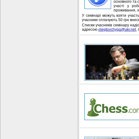
основного та 
участі у роб
проживання, х
У семінарі можуть взяти участь
учасники сплачують 50 грн внеску
Списки учасників семінару надіс
адресою
olegtovchyga@ukr.net
,