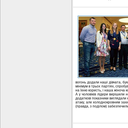
вогонь додали наші дівчата, бу
мінімум в трьох партіях, спробув
на їхню користь, і наша жіноча 
А у чоловіків лідери вирішили 
додаткові показники виглядали к
атаку, але холоднокровним захист
(правда, з поділом) забезпечили 