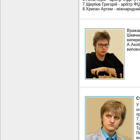
7.Щербов Григорій - арбітр ФІ
8.Хрипач Артем - міжнародний 
Вража
Шевчен
випере
А.Акоб
виповн
С
У
о
п
7
в
Т
П
в