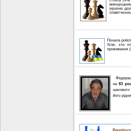
стояла 14-ю 
міжнародним
українку дру
співвітчизни
Почала робо
Усім, хто п
проживання (з
Федерація
на
83 роц
шахового
його рідн