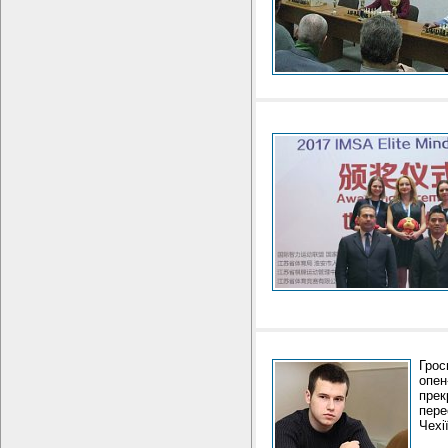
Грос
опен
прек
пере
Чехі