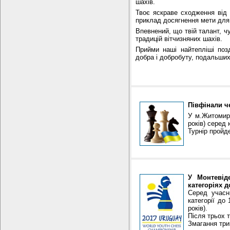
шахів.
Твоє яскраве сходження від 
приклад досягнення мети для 
Впевнений, що твій талант, ч
традицій вітчизняних шахів.
Прийми наші найтепліші поз
добра і добробуту, подальших 
Півфінали че
У м.Житомир 
років) серед 
Турнір пройде
У Монтевід
категоріях до
Серед учасн
категорії до
років).
Після трьох т
Змагання три