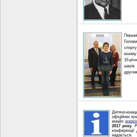
Перший
Голови
спорту
юному 
15-річ
шахів 
другим
Дитячо-юнац
офіційних юн
емайл
grabin
2017 року
. 
конференції 
надається.