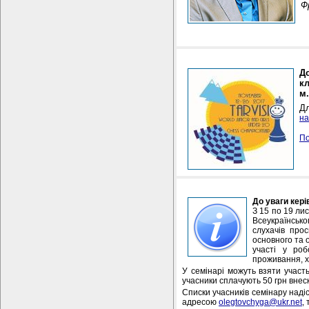
Ф
Д
к
м.
Дл
на
П
До уваги кері
З 15 по 19 ли
Всеукраїнськ
слухачів пр
основного та 
участі у роб
проживання, х
У семінарі можуть взяти участь
учасники сплачують 50 грн внеску
Списки учасників семінару надіс
адресою
olegtovchyga@ukr.net
,