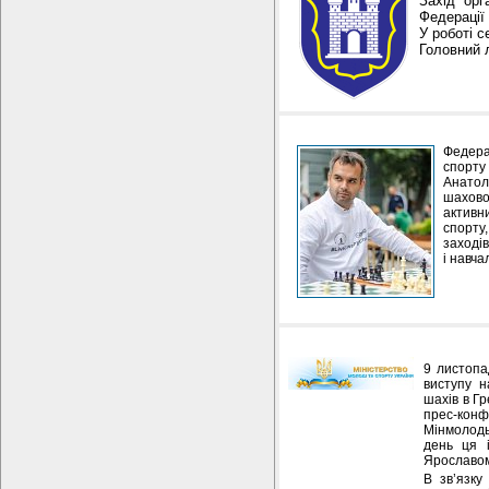
Захід орг
Федерації
У роботі с
Головний л
Федера
спорту 
Анатол
шахово
активн
спорту
заходів
і навча
9 листопа
виступу н
шахів в Гр
прес-кон
Мінмолодь
день ця 
Ярославом
В зв’язку