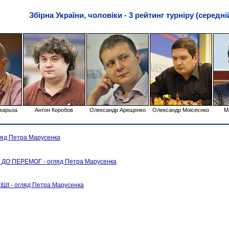
Збірна України, чоловіки - 3 рейтинг турніру (середній
марьоа
Антон Коробов
Олександр Арещенко
Олександр Моісеєнко
М
ляд Петра Марусенка
ДО ПЕРЕМОГ - огляд Петра Марусенка
ІШІ - огляд Петра Марусенка