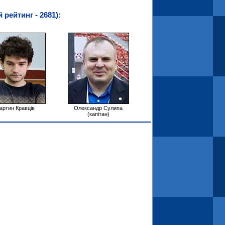
 рейтинг - 2681):
артин Кравців
Олександр Сулипа
(капітан)