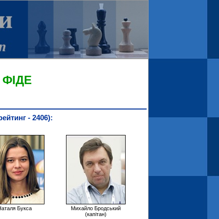
 ФІДЕ
рейтинг - 2406):
Наталя Букса
Михайло Бродський
(капітан)