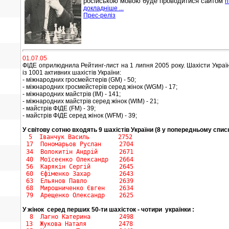
російською мовою буде проводитися сайтом
h
докладніше ...
Прес-реліз
01.07.05
ФІДЕ оприлюднила Рейтинг-лист на 1 липня 2005 року. Шахісти Україн
із 1001 активних шахістів України:
- міжнародних гросмейстерів (GM) - 50;
- міжнародних гросмейстерів серед жінок (WGM) - 17;
- міжнародних майстрів (IM) - 141;
- міжнародних майстрів серед жінок (WIM) - 21;
- майстрів ФІДЕ (FM) - 39;
- майстрів ФІДЕ серед жінок (WFM) - 39;
У світову сотню входять 9 шахістів України (8 у попередньому списк
5 Іванчук Василь 2752
17
Пономарьов Руслан 2704
34 Волокитін Андрій 2671
40 Моїсеєнко Олександр 2664
56 Карякін Сергій 2645
60 Єфіменко Захар 2643
63 Ельянов Павло 2639
68 Мирошниченко Євген 2634
79 Арещенко Олександр 2625
У жінок серед перших 50-ти шахісток - чотири українки :
8 Лагно Катерина 2498
13 Жукова Наталя 2478