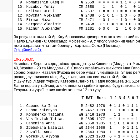
Romanishin Oleg M G 2559 = = = = = 1 1 = 0 
Kuzubov Yuriy IM 2558 = 1 = 1 = 0 1 = 0 1
Gritsak Orest G 2537 1 = = 0 1 = = 1 = =
Kovchan Alexandr G 2488 0 1 0 1 = 1 0 = 0 
Firman Nazar IM 2471 = 0 1 = = 1 0 = 0 0
Sergeev Vladimir IM 2458 0 1 0 = 1 = 0 0 0 
Kachur Alexander FM 2281 0 0 0 = 1 = 1 0 0 
За результатами тай-брейку бронзовим призером став вірменський шахіст
Павло Ельянов - 6; Олександр Моїсеєнко - 9. У число учасників чемп
який виграв матч на тай-брейку у Бартоша Сокко (Польща).
Офіційний сайт
10-25.06.05
Чемпіонат Європи серед жінок проходить у м.Кишинев (Молдова). У змага
43, України - 23 та Молдови -18. Список українських шахісток Інна Гапо
сбірної України Наталія Жукова не бере участі у чемпіонаті. Згідно 
розподілу призових місць буде використана система тай-брейків.
У 12-у турі лідери турніру Катерина Лагно та Надія Косінцева (RUS,2459
Лагно перша у таблиці, але чемпіонка і срібний призер будуть визнач
Результати українських шахісток після 12-го туру:
Т RAT Born 1 2 3 4 5 6 7 8 9 0 
Gaponenko Inna M 2482 1976
0 1 1 0 1 1 1
Lahno Kateryna M 2467 1989 1 1 1 = 1 = 
Kononenko Tatiana WG 2416 1978 = 1 1 = = 1
Vasilevich Tatiana M 2395 1977 = 1 1 = = =
Ushenina Anna WG 2350 1985 1 1 0 1 = = 0 
Zdebskaja Natalia WG 2344 1986 1 = = 0 1 1 1
Zozulia Anna M 2343 1980 1 1 = = 0 1 0 0
Goreskul Alyona WG 2323 1983 0 = 1 = = 0 