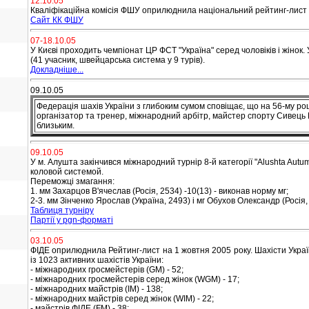
12.10.05
Кваліфікаційна комісія ФШУ оприлюднила національний рейтинг-лист ш
Сайт КК ФШУ
07-18.10.05
У Києві проходить чемпіонат ЦР ФСТ "Україна" серед чоловіків і жінок. 
(41 учасник, швейцарська система у 9 турів).
Докладніше...
09.10.05
Федерація шахів України з глибоким сумом сповіщає, що на 56-му ро
організатор та тренер, міжнародний арбітр, майстер спорту Сивець
близьким.
09.10.05
У м. Алушта закінчився міжнародний турнір 8-й категорії "Alushta Autumn
коловой системой.
Переможці змагання:
1. мм Захарцов В'ячеслав (Росія, 2534) -10(13) - виконав норму мг;
2-3. мм Зінченко Ярослав (Україна, 2493) і мг Обухов Олександр (Росія, 
Таблиця турніру
Партії у pgn-форматі
03.10.05
ФІДЕ оприлюднила Рейтинг-лист на 1 жовтня 2005 року. Шахісти Україн
із 1023 активних шахістів України:
- міжнародних гросмейстерів (GM) - 52;
- міжнародних гросмейстерів серед жінок (WGM) - 17;
- міжнародних майстрів (IM) - 138;
- міжнародних майстрів серед жінок (WIM) - 22;
- майстрів ФІДЕ (FM) - 38;