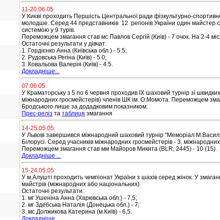
11-20.06.05
У Києві проходить Першість Центральної ради фізкультурно-спортивног
молодше. Серед 44 представників 12 регіонів України один майстер с
системою у 9 турів.
Переможцем змагання став мс Павлов Сергій (Київ) - 7 очок. На 2-4 місц
Остаточні результати у дівчат:
1. Гордієнко Анна (Київська обл.) - 5.5;
2. Рудовська Регіна (Київ) - 5.0;
3. Ковальова Валерія (Київ) - 4.5.
Докладніше...
07.06.05
У Краматорську з 5 по 6 червня проходив IX шаховий турнір зі швидки
міжнародних гросмейстерів) членів ШК ім. О.Момота. Переможцем змаг
Бродського лише за додадковим показником.
Прес-реліз
та
таблиця
змагання
14-25.05.05
У Львові завершився міжнародний шаховий турнір "Меморіал М.Василиши
Білорусі. Серед учасників міжнародних гросмейстерів - 3, міжнародних м
Переможцем змагання став мм Майоров Микита (BLR, 2445) - 10 (15).
Докладніше ...
15-24.05.05
У м.Алушті проходить чемпіонат України з шахів серед жінок. У змаган
майстрів (міжнародних або національних).
Остаточні результати:
1. мг Ушеніна Анна (Харківська обл.) - 7,5;
2. мг Здебська Наталія (Донецька обл.) - 7;
3. мс Должикова Катерина (м.Київ) - 6,5.
Докладніше...