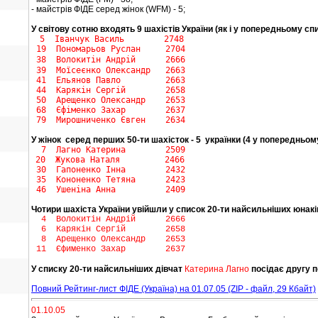
- майстрів ФІДЕ серед жінок (WFM) - 5;
У світову сотню входять 9 шахістів України (як і у попередньому спи
5 Іванчук Василь 2748
19
Пономарьов Руслан 2704
38 Волокитін Андрій 2666
39 Моїсеєнко Олександр 2663
41 Ельянов Павло 2663
44 Карякін Сергій 2658
50 Арещенко Олександр 2653
68 Єфіменко Захар 2637
79 Мирошниченко Євген 2634
У жінок серед перших 50-ти шахісток - 5 українки (4 у попередньому
7 Лагно Катерина 2509
20 Жукова Наталя 2466
30 Гапоненко Інна 2432
35 Кононенко Тетяна 2423
46 Ушеніна Анна 2409
Чотири шахіста України увійшли у список 20-ти найсильніших юнаків
4 Волокитін Андрій 2666
6 Карякін Сергій 2658
8 Арещенко Олександр 2653
11 Єфименко Захар 2637
У списку 20-ти найсильніших дівчат
Катерина Лагно
посідає другу п
Повний Рейтинг-лист ФІДЕ (Україна) на 01.07.05 (ZIP - файл, 29 Кбайт)
01.10.05