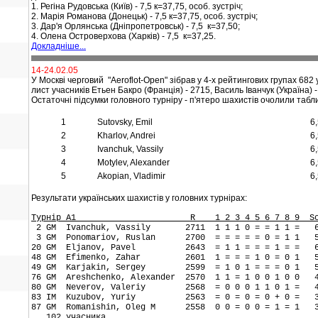
1. Регіна Рудовська (Київ) - 7,5 к=37,75, особ. зустріч;
2. Марія Романова (Донецьк) -
7,5 к=37,75, особ. зустріч;
3. Дар'я Орлянська (Дніпропетровськ) - 7,5 к=37,50;
4. Олена Островерхова (Харків) -
7,5 к=37,25.
Докладніше...
14-24.02.05
У Москві черговий "Aeroflot-Open" зібрав у 4-х рейтингових групах 68
лист учасників Етьен Бакро (Франція) - 2715, Василь Іванчук (Україна) 
Остаточні підсумки головного турніру - п'ятеро шахистів очолили таб
1
Sutovsky, Emil
6
2
Kharlov, Andrei
6
3
Ivanchuk, Vassily
6
4
Motylev, Alexander
6
5
Akopian, Vladimir
6
Результати українських шахистів у головних турнірах:
Турнір А1 R 1 2 3 4 5 6 7 8 9 Score
2 GM Ivanchuk, Vassily 2711 1 1 1 0 = = 1 1 
3 GM Ponomariov, Ruslan 2700 = = = = = 0 = 1 1
20 GM Eljanov, Pavel 2643 = 1 1 = = = 1 = 
48 GM Efimenko, Zahar 2601 1 = = = 1 0 = 0 1
49 GM Karjakin, Sergey 2599 = 1 0 1 = = = 0 1
76 GM Areshchenko, Alexander 2570 1 1 = 1 0 0 1 0 
80 GM Neverov, Valeriy 2568 = 0 0 0 1 1 0 1 =
83 IM Kuzubov, Yuriy 2563 = 0 = 0 = 0 + 0 =
87 GM Romanishin, Oleg M 2558 0 0 = 0 0 = 1 = 1
102 учасника