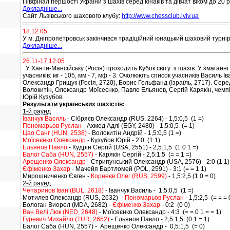
Півфінал першості України з шахів серед юнаків та дівчат віком до 20 рок
Докладніше...
Сайт Львівського шахового клубу:
http://www.chessclub.lviv.ua
18.12.05
У м. Дніпропетровськ закінчився традіційний юнацький шаховий турнір п
Докладніше...
26.11-17.12.05
У Ханти-Мансійську (Росія) проходить
Кубок світу з шахів
. У змаганні
учасників: мг - 105, мм - 7, мф - 3. Очолюють список учасників Василь І
Олександр Грищук (Росія, 2720), Борис Гельфанд (Ізраїль, 2717). Сере
Волокитін, Олександр Моїсеєнко, Павло Ельянов, Сергій Карякін, чем
Юрій Кузубов.
Результати українських шахістів:
1-й раунд
Іванчук Василь
- Сібряєв Олександр (RUS, 2264) - 1,5:0,5 (1 =)
Пономарьов Руслан
- Ахмед Адлі (EGY, 2480) - 1,5:0,5 (= 1)
Цао Санг (HUN, 2538)
- Волокитін Андрій - 1,5:0,5 (1 =)
Моїсеєнко Олександр
- Кузубов Юрій - 2:0 (1 1)
Ельянов Павло
- Кудрін Сергій (USA, 2551) - 2,5:1,5 (1 0 1 =)
Балог Саба (HUN, 2557)
- Карякін Сергій - 2,5:1,5 (= = 1 =)
Арещенко Олександр
- Стрипунський Олександр (USA, 2576) - 2:0 (1 1)
Єфіменко Захар
- Мачейя Бартломей (POL, 2591) - 3:1 (= = 1 1)
Мирошниченко Євген -
Корнеєв Олег (RUS, 2599)
- 1,5:2,5 (1 0 = 0)
2-й раунд
Чепаринов Іван (BUL, 2618)
- Іванчук Василь - 1,5:0,5 (1 =)
Мотилев Олександр (RUS, 2632) -
Пономарьов Руслан
- 1,5:2,5 (= = = 
Бологан Виорел (MDA, 2682) -
Єфіменко Захар
- 0:2 (0 0)
Ван Велі Люк (NED, 2648)
- Моїсеєнко Олександр - 4:3 (= = 0 1 = = 1)
Гуревич Михайло (TUR, 2652)
- Ельянов Павло - 2,5:1,5 (0 1 = 1)
Балог Саба (HUN, 2557) - Арещенко Олександр - 0,5:1,5 (= 0)