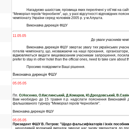
Нагадуємо шахістам, прізвища яких перелічені у об
’яві на
сай
“Меморіал героїв Чернобиля”, що, у разі відсутності відповідних пояс
чемпіонату України серед чоловіків 2005 р. у м.Алушта.
Виконавча дирекція ФШУ
11.05.05
До уваги учасників чем
Виконавча дирекція ФШУ звертає увагу тих українських учасни
готелів чемпіонату, що, незважаючи на наші прохання,
організатори,
відмовляються видати вищевказаним учасникам запрошення, посилаю
prefer to stay in other hotel than the official ones, need to take care abou
Просимо повідомити Ваші рішення.
Виконавча дирекція ФШУ
05.05.05
Пп.
О.Носенко, О.Кислинський, Д.Комаров, Ю.Дроздовський, В.Савіно
Вам необхідно до 15 травня п.р. надіслати пояснення Виконавчій 
фальшованого турніру "Меморіал героїв Чернобиля".
Виконавча дирекція ФШУ
05.05.05
Президент ФШУ В. Петров: "Щодо фальсифікаторів і їхніх пособник
...нещодавній волаючий випадок змушує нас знову звернутися до про