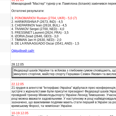
31.12.05
Міжнародний "Мастер" турнір у м. Памп
л
о
н
а (Іспанія) закінчився пе
Остаточні результати:
1.
PONOMARIOV
Ruslan (2704, UKR) - 5,0 (7)
2. HARIKRISHNA
P (2673, IND) - 4,5
3. CHEPARINOV Ivan (2618, BUL) - 4,5
4. TIVIAKOV
Sergei (2700, NED) - 4,0
5. FRESSINET
Laurent (2624, FRA) - 3,5
6. IZORIA
Zviad
(2646, GEO) - 3,0
7. TIMMAN
Jan
H (2630, NED) - 2,0
8. DE LA RIVA AGUADO Oscar
(3541, AND) - 1,5
Офіційний сайт
28.12.05
Федерації шахів України та м.Києва з глибоким сумом сповіщають, що 
минулого сторіччя, майстер спорту Гершман Семен Якович та вислов
22.12.05
21 грудня в агентстві “Інтерфакс-Україна” відбулася прес-конференція
зустрічі з журналістами були присутні президент Федерації шахів Укра
провідний тренер Мінмолодьспорту України Леонід Тимошенко. Учасник
році можна вважати задовільними. У наступному ж році найвідповідал
зазначено, що важливими подіями мають стати перший в Україні за рок
кримському Форосі, та чемпіонат України.
10-19.12.05