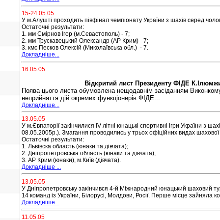
15-24.05.05
У м.Алушті проходить півфінал чемпіонату України з шахів серед чолов
Остаточні результати:
1. мм Смірнов Ігор (м.Севастополь) - 7;
2. мм Трускавецький Олександр (АР Крим) - 7;
3. кмс Песков Олексій (Миколаївська обл.) - 7.
Докладніше...
16.05.05
Відкритий лист Президенту ФІДЕ К.Ілюмж
Поява цього листа обумовлена нещодавнім засіданням Виконкому 
неприйняття дій окремих функціонерів ФІДЕ.
..
Докладніше...
13.05.05
У м.Євпаторії закінчилися IV літні юнацькі спортивні ігри України з ша
08.05.2005р.). Змагання проводились у трьох офіційних видах шахової г
Остаточні результати:
1. Львівска область (юнаки та дівчата);
2. Дніпропетровська область (юнаки та дівчата);
3. АР Крим (юнаки), м.Київ (дівчата).
Докладніше ...
13.05.05
У Дніпропетровську закінчився 4-й Міжнародний юнацький шаховий тур
14 команд із України, Білорусі, Молдови, Росії. Перше місце зайняла 
Докладніше...
11.05.05