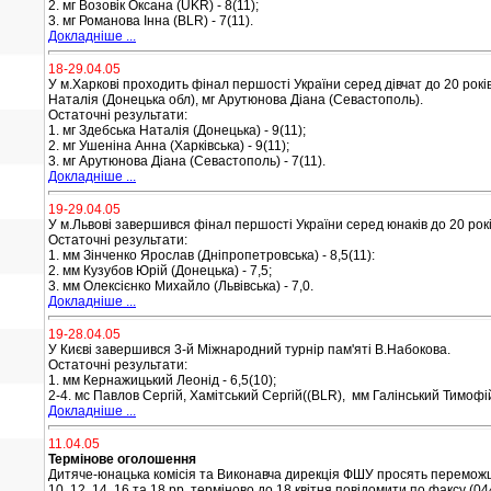
2. мг Возовік Оксана (UKR) - 8(11);
3. мг Романова Інна (BLR) - 7(11).
Докладніше ...
18-29.04.05
У м.Харкові проходить фінал першості України серед дівчат до 20 років
Наталія (Донецька обл), мг Арутюнова Діана (Севастополь).
Остаточні результати:
1. мг Здебська Наталія (Донецька) - 9(11);
2. мг Ушеніна Анна (Харківська) - 9(11);
3. мг Арутюнова Діана (Севастополь) - 7(11).
Докладніше ...
19-29.04.05
У м.Львові завершився фінал першості України серед юнаків до 20 рокі
Остаточні результати:
1. мм Зінченко Ярослав (Дніпропетровська) - 8,5(11):
2. мм Кузубов Юрій (Донецька) - 7,5;
3. мм Олексієнко Михайло (Львівська) - 7,0.
Докладніше ...
19-28.04.05
У Києві завершився 3-й Міжнародний турнір пам'яті В.Набокова.
Остаточні результати:
1. мм Кернажицький Леонід - 6,5(10);
2-4. мс Павлов Сергій, Хамітський Сергій((BLR), мм Галінський Тимофій 
Докладніше ...
11.04.05
Термінове оголошення
Дитяче-юнацька комісія та Виконавча дирекція ФШУ просять переможці
10, 12, 14, 16 та 18 рр. терміново до 18 квітня повідомити по факсу (0