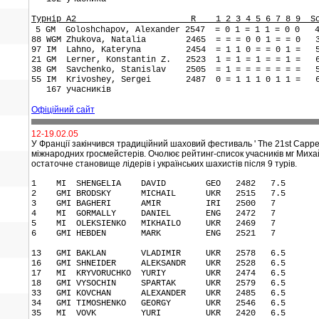
Турнір А2 R 1 2 3 4 5 6 7 8 9 Sco
5 GM Goloshchapov, Alexander 2547 = 0 1 = 1 1 = 0 0 4
88 WGM Zhukova, Natalia 2465 = = = 0 0 1 = = 0 3
97 IM Lahno, Kateryna 2454 = 1 1 0 = = 0 1 = 5
21 GM Lerner, Konstantin Z. 2523 1 = 1 = 1 = = 1 = 
38 GM Savchenko, Stanislav 2505 = 1 = = = = = = = 
55 IM Krivoshey, Sergei 2487 0 = 1 1 1 0 1 1 = 6
167 учасників
Офіційний сайт
12-19.02.05
У Франції закінчився традиційний шаховий фестиваль ' The 21st Cappell
міжнародних гросмейстерів. Очолює рейтинг-список учасників мг Михай
остаточне становище лідерів і українських шахистів після 9 турів.
1 MI SHENGELIA DAVID GEO 2482 7.5
2 GMI BRODSKY MICHAIL UKR 2515 7.5
3 GMI BAGHERI AMIR IRI 2500 7
4 MI GORMALLY DANIEL ENG 2472 7
5 MI OLEKSIENKO MIKHAILO UKR 2469 7
6 GMI HEBDEN MARK ENG 2521 7
13 GMI BAKLAN VLADIMIR UKR 2578 6.5
16 GMI SHNEIDER ALEKSANDR UKR 2528 6.5
17 MI KRYVORUCHKO YURIY UKR 2474 6.5
18 GMI VYSOCHIN SPARTAK UKR 2579 6.5
33 GMI KOVCHAN ALEXANDER UKR 2485 6.5
34 GMI TIMOSHENKO GEORGY UKR 2546 6.5
35 MI VOVK YURI UKR 2420 6.5