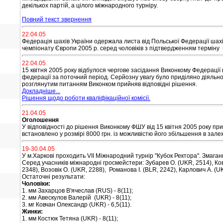
декількох партій, а цілого міжнародного турніру.
Повний текст звернення
22.04.05
Федерація шахів України одержала листа від Польської Федерації шах
чемпіонату Європи 2005 р. серед чоловіків з підтвердженням терміну (
22.04.05
15 квітня 2005 року відбулося чергове засідання Виконкому Федераці
федерації за поточний період. Серйозну увагу було приділяно діяльнос
розглянутим питанням Виконком прийняв відповідні рішення.
Докладніше...
Рішення щодо роботи кваліфікаційної комісії.
21.04.05
Оголошення
У вiдповiдностi до рiшення Виконкому ФШУ вiд 15 квiтня 2005 року п
встановлено у
розмiрi 8000 грн. iз можливiстю його збiльшення в зале
19-30.04.05
У м.Харкові проходить VII Міжнародний турнір "Кубок Ректора". Змаганн
Серед учасників міжнародні гросмейстери: Зубарев О. (UKR, 2514), Ков
2348), Возовік О. (UKR, 2288), Романова І. (BLR, 2242), Карлович А. (U
Остаточні результати:
Чоловіки:
1. мм Захарцов В'ячеслав (RUS) - 8(11);
2. мм Авескулов Валерій (UKR) - 8(11);
3. мг Ковчан Олександр (UKR) - 6,5(11).
Жинки:
1. мм Костюк Тетяна (UKR) - 8(11);