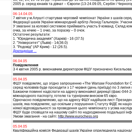
2005 р. серед юнаків та дівчат – Європи (13-24.09.05,
Сербія і Черногор
06-14.04.05
7 квітня у м.Алушті стартував черговий чемпіонат України з шахів сере
Федерації шахів України міжнародний арбітр Леонід Гальперін. Учас
У змаганні за колової системою приймають участь 9 команд.
Склад ком
очка, за нічию – 1 очко, за поразку – 0 очок.
Остаточні результати:
1.
"Юридична академія" (Харків) - 16 (37.5)
2.
"Університет" (Львів) - 14(36.0)
3. "Родовід" (АР Крим) - 12 (26.5).
Докладніше ...
06.04.05
Повідомлення
З 4 квітня 2005 р. виконавчим директором ФШУ призначено Кисельов
05.04.05
ФШУ повідомляє, що згідно запрошенню «The Warsaw Foundation for C
серед чоловіків буде проходити з 17 червня (день приїзду) по 3 липня 
Бажаючи повинні надіслати на адресу виконавчої дирекції (факс-044-245
міжнародного паспорту, готелю та турнірним внеском 65 євро.
Одночасно повідомляємо, що на адресу ФШУ надійшов лист Президент
шахів, яка повідомляє, що оскільки у порушення Статуту ФІДЕ як нац
ніякої відповідальності за проведення цього чемпіонату з усіма наслі
ФШУ буде сповіщати на нашому сайті по надходженню подальшої інфо
Умови змагання - на сайті:
http://www.eurochess.org
05.04.05
Кваліфікаційна комісія Федерації шахів України оприлюднила національ