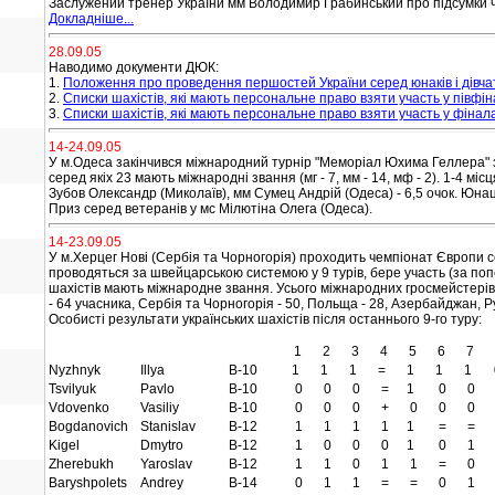
Заслужений тренер України мм Володимир Грабинський про підсумки ч
Докладніше...
28.09.05
Наводимо документи ДЮК:
1.
Положення про проведення першостей України серед юнаків і дівча
2.
Списки шахістів, які мають персональне право взяти участь у півфін
3.
Списки шахістів, які мають персональне право взяти участь у фінала
14-24.09.05
У м.Одеса закінчився міжнародний турнір "Меморіал Юхима Геллера" з
серед якіх 23 мають міжнародні звання (мг - 7, мм - 14, мф - 2). 1-4 мі
Зубов Олександр (Миколаїв), мм Сумец Андрій (Одеса)
- 6,5 очок. Юна
Приз серед ветеранів у мс Мілютіна Олега (Одеса).
14-23.09.05
У м.Херцег Нові (Сербія та Чорногорія) проходить чемпіонат Європи серед
проводяться за швейцарською системою у 9 турів, бере участь (за попер
шахістів мають міжнародне звання. Усього міжнародних гросмейстерів -
- 64 учасника, Сербія та Чорногорія - 50, Польща - 28, Азербайджан, Руму
Особисті результати українських шахістів після останнього 9-го туру:
1
2
3
4
5
6
7
Nyzhnyk
Illya
B-10
1
1
1
=
1
1
1
Tsvilyuk
Pavlo
B-10
0
0
0
=
1
0
0
Vdovenko
Vasiliy
B-10
0
0
0
+
0
0
0
Bogdanovich
Stanislav
B-12
1
1
1
1
1
=
=
Kigel
Dmytro
B-12
1
0
0
0
1
0
1
Zherebukh
Yaroslav
B-12
1
1
0
1
1
=
0
Baryshpolets
Andrey
B-14
0
1
1
=
=
0
1