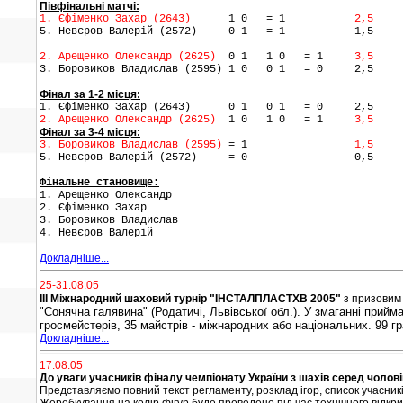
Півфінальні матчі:
1. Єфіменко Захар (2643)
1 0 = 1
2,5
5. Невєров Валерій (2572) 0 1 = 1 1,5
2. Арещенко Олександр (2625)
0 1 1 0 = 1
3,5
3. Боровиков Владислав (2595) 1 0 0 1 = 0 2,5
Фінал за 1-2 місця:
1.
Єфіменко Захар (2643) 0 1 0 1 = 0 2,5
2. Арещенко Олександр (2625)
1 0 1 0 = 1
3,5
Фінал за 3-4 місця:
3. Боровиков Владислав (2595)
= 1
1,5
5. Невєров Валерій (2572) = 0 0,5
Фінальне становище:
1. Арещенко Олександр
2. Єфіменко Захар
3. Боровиков Владислав
4. Невєров Валерій
Докладніше...
25-31.08.05
ІІІ Міжнародний шаховий
турнір
"ІНСТАЛПЛАСТХВ 2005"
з призовим 
"Сонячна
галявина"
(
Родатичі,
Львівської
обл.)
. У змаганні прийм
гросмейстерів, 35 майстрів - міжнародних або національних. 99 г
Докладніше...
17.08.05
До уваги учасників фіналу чемпіонату України з шахів серед чоловік
Представляємо повний текст регламенту, розклад ігор, список учасникі