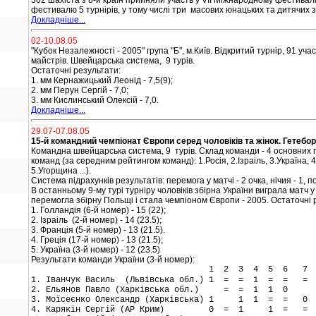
302 шахіста з 8-и країн прийняли участь у VII Міжнародному фестивалі 
фестивалю 5 турнірів, у тому числі три масових юнацьких та дитячих 
Докладніше...
02-10.08.05
"Кубок Незалежності - 2005" група "Б", м.Київ. Відкритий турнір, 91 
майстрів. Швейцарська система, 9 турів.
Остаточні результати:
1. мм Кернажицький Леонід - 7,5(9);
2. мм Перун Сергій - 7,0;
3. мм Кислинський Олексій - 7,0.
Докладніше...
29.07-07.08.05
15-й командний чемпіонат Європи серед чоловіків та жінок. Гетебор
Командна швейцарська система, 9 турів. Склад команди - 4 основних гр
команд (за середним рейтингом команд): 1.Росія, 2.Ізраіль, 3.Україна, 4.
5.Угорщина ...).
Система підрахунків результатів: перемога у матчі - 2 очка, нічия - 1, по
В останньому 9-му турі турніру чоловіків збірна України виграла матч у
перемогла збірну Польщі і стала чемпіоном Європи - 2005. Остаточні 
1. Голландія (6-й номер) - 15 (22);
2. Ізраіль (2-й номер) - 14 (23.5);
3. Франція (5-й номер) - 13 (21.5).
4. Греція (17-й номер) - 13 (21.5);
5. Україна (3-й номер) - 12 (23.5)
Результати команди України (3-й номер):
1 2 3 4 5 6 7 8 9 
1. Іванчук Василь (Львівська обл.) 1 = = 1 = = =
2. Ельянов Павло (Харківська обл.) = = 1 1 0
3. Моїсеєнко Олександр (Харківська) 1 1 1 = = 
4. Карякін Сергій (АР Крим) 0 = 1 1 = =