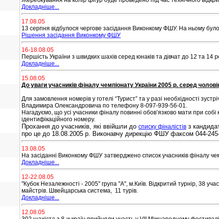
Жеребкування на колір фігур буде проведено під час технічного відкрит
Докладніше...
17.08.05
13 серпня відбулося чергове засідання Виконкому ФШУ. На ньому було
Рішення засідання Виконкому ФШУ
16-18.08.05
Першість України з швидких шахів серед юнаків та дівчат до 12 та 14 рокі
Докладніше...
15.08.05
До уваги учасників фіналу чемпіонату України 2005 р. серед чолові
Для замовлення номерів у готелі “Турист” та у разі необхідності зустр
Владимира Олександровича по телефону 8-097-939-56-01.
Нагадуємо, що усі учасники фіналу повинні обов’язково мати при собі
ідентифікаційного номеру.
Прохання до учасників, які ввійшли до
з кандидат
списку фіналістів
про це до 18.08.2005 р. Виконавчу дирекцію ФШУ факсом 044-24
13.08.05
На засіданні Виконкому ФШУ затверджено список учасників фіналу чемпі
Докладніше...
12-22.08.05
"Кубок Незалежності - 2005" група "А", м.Київ. Відкритий турнір, 38 у
майстрів. Швейцарська система, 11 турів.
Докладніше...
12.08.05