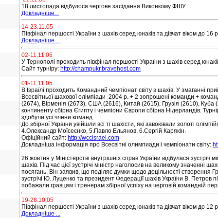
18 листопада відбулося чергове засідання Виконкому ФШУ.
Докладніше...
14-23.11.05
Півфінал першості України з шахів серед юнаків та дівчат віком до 16 ро
Докладніше ...
02-11.11.05
У Тернополі проходить півфінал першості України з шахів серед юнаків т
Cайт
турн
і
ру
:
http://champukr.bravehost.com
01-11.11.05
В Ізраїлі проходить Командний чемпіонат світу з шахів. У змаганні пр
Всесвітньої шахової олімпіади 2004 р. + 2 зопрошені команди + команд
(2674), Вірменія (2673), США (2616), Китай (2615), Грузія (2610), Куба
континенту сбірна Єгипту і чемпіони Європи сбірна Нідерландів.
Турні
здобули усі члени команд.
До збірної України увійшли всі ті шахісти, які завоювали золоті олімпі
4.Олександр Моїсеєнко, 5.Павло Ельянов, 6.Сергій Карякін.
Офіційний сайт:
http://wccisrael.com
Докладніша інформація про Всесвітні олимпиади і чемпіонати світу:
h
26 жовтня у Міністерстві внутрішніх справ України відбулася зустріч 
шахів. Під час цієї зустрічі міністр наголосив на великому значенні шах
посягань. Він заявив, що поділяє думки щодо
доцільності створення Гр
зустрічі Ю.
Луценко та президент Федерації шахів України В. Петров п
побажали гравцям і тренерам збірної успіху на черговій командній перш
19-28.10.05
Півфінал першості України з шахів серед юнаків та дівчат віком до 12 р
Докладніше ...