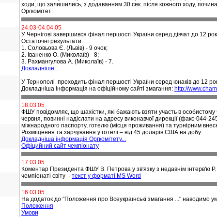
ходи, що залишились, з додаванням 30 сек. після кожного ходу, почин
Оргкомітет
24.03-04.04.05
У Чернігові завершився фінал першості України серед дівчат до 12 рокі
Остаточні результати:
1. Соловьова Є. (Львів) - 9 очок;
2. Іваненко О. (Миколаїв) - 8;
3. Рахмангулова А. (Миколаїв) - 7.
Докладніше...
У Тернополі
проходить фінал першості України серед юнаків до 12 рокі
Докладніша інформація на офіційному сайті змагання:
http://www.cha
18.03.05
ФШУ повідомляє, що шахістки, які бажають взяти участь в особистому 
червня, повинні надіслати на адресу виконавчої дирекції (факс-044-245
міжнародного паспорту, готелю (місця проживання) та
турнірним внес
Розміщення та харчування у готелі – від 45 доларів США на добу.
Докладніша інформація Оргкомітету...
Офіцийний сайт чемпіонату
17.03.05
Коментар Президента ФШУ В. Петрова у зв'язку з недавнім інтерв'ю Р
чемпіонаті світу -
текст у форматі MS Word
16.03.05
На додаток до "Положення про Всеукраїнські змагання ..." наводимо ум
Положення
Умови