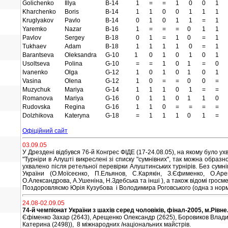
Golichenko
Illya
B-14
1
=
=
1
0
0
1
Kharchenko
Boris
B-14
1
1
0
0
1
1
1
Kruglyakov
Pavlo
B-14
0
1
0
1
1
=
1
Yaremko
Nazar
B-16
1
=
=
=
0
1
1
Pavlov
Sergey
B-18
0
1
=
1
0
=
1
Tukhaev
Adam
B-18
1
1
1
1
0
=
1
Barantseva
Oleksandra
G-10
1
0
1
0
1
0
1
Usoltseva
Polina
G-10
=
=
1
0
1
=
0
Ivanenko
Olga
G-12
1
0
1
0
1
0
1
Vasina
Olena
G-12
1
0
=
=
0
0
=
Muzychuk
Mariya
G-14
1
1
1
0
1
=
=
Romanova
Mariya
G-16
0
1
1
0
1
1
0
Rudovska
Regina
G-16
1
1
0
=
=
=
=
Dolzhikova
Kateryna
G-18
=
1
1
1
0
1
=
Офіційний сайт
03.09.05
У Дрездені відбувся 76-й Конгрес ФІДЕ (17-24.08.05), на якому було ухв
"Турніри в Алушті викреслені зі списку "сумнівних", так можна образ
ухвалено після ретельної перевірки Алуштинських турнірів. Без сумнів
України (О.Моїсеєнко, П.Ельянов, С.Карякін, З.Єфименко, О.А
О.Александрова, А.Ушеніна, Н.Здебська та інші ), а
також відомі гросме
Поздоровляємо Юрія Кузубова і Володимира Роговського (одна з норм
24.08-02.09.05
74-й чемпіонат
України з шахів серед чоловіків, фінал-2005, м.Рівне
Єфіменко Захар (2643), Арещенко Олександр (2625), Боровиков Влади
Катерина (2498)), 8 міжнародних /національних майстрів.