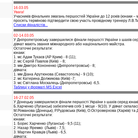
16.03.05
Увага!
Учасників фінальних змагань першостей України до 12 років (юнаки – м.Те
просять терміново підтвердити свою участь провідному тренеру Л.В.
Списки фіналістів...
02-14.03.05
У Дніпропетровську завершилися фінали першості України з шахів серед 
дівчат мають звання міжнародного або національного майстра.
Остаточні результати:
юнаки:
1. мс Адам Тухаєв (АР Крим) - 8 (11);
2. мс Сергій Павлов (Київ) - 8;
3. мм Дмитро Кононенко (Дніпропетровськ) - 8;
дівчата:
1. мм Діана Арутюнова (Севастополь) - 9 (10);
2. мс Катерина Должикова (Київ) -7;
3. мс Світлана Москалець (Дніпропетровськ) -6,5.
Таблиці у форматі MS Excel
16-27.02.05
У Донецьку завершилися фінали
першості України з шахів серед юнаків
Б.Харченко (Луганськ) забезпечив собі 1 місце - 9(10).
У дівчат склалас
М.Романова (Донецьк), Р.Рудовська (Київ), О.Островерхова (Харків) та 
Остаточні результати:
юнаки:
1. Борис Харченко (Луганськ) - 9,5 (11);
2. Назар Яремко (Львів) - 7,5;
3. Мартин Кравців (Львів) - 6,5.
дівчата: