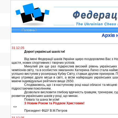
l
Головна
l
Архів 
31.12.05
Дорогі українські шахісти!
Від імені Федерації шахів України щиро поздоровляю Вас з Н
щастя, нових спортивних і творчих успіхів.
Минулий рік ще раз підкреслив високий рівень українськи
чемпіонів світу, та в особистих змаганнях Катерина Лагно стала най
успішно виступив у розиграшу Кубку Світу, ставши другим призером. 
міцно утримує друге місце в світі, а вісім найкращих українських шах
маючи індивідуальні рейтинги вище 2650.
Сподіваємось, що і в наступному році наші обласні та місцеві
підростаючим поколінням.
Дозвольте висловити глибоку вдячність гравцям, тренерам, с
розвиток українських шахів у році, що минає.
Повага та шана їм усім!
З Новим Роком та Різдвом Христовим!
<>
Президент ФШУ В.М.Петров