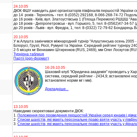
24.10.05
ДЮК ФШУ наводить дані організаторів півфіналів першостій України сер
до 14 років - Тернопіль - тел: 8-(0352) 292168,
8-066-268-74-72 Подольс
до 16 років - Київ, вул. Златоустівська 1 (Площа Перемоги) РШШШ "Ава
до 18 років - Дніпропетровськ - вул. Горького, 5, тел: 8-(0562)47-34-
до 20 років - Львів - вул. Фредра, 1, тел: 8-(0322) 72-79-62 Бондаре
20.10.05
У м.Алушта закінчився міжнародний турнір "Алуштинська осень 2005 - 5"
Білорусі, Грузії, Росії, Румунії та України. Середний рейтинг турніру
2-5 місцях мг Вениамин Штиренков (RUS, 2469), мм Олег Лоскутов (
RUS
Турнірна таблиця
Партії (pgn-формат)
16-26.10.05
Шаховий клуб "Юридична академія" проводить у Харко
система, середний рейтинг - 2434,9; встановлені норм
встановлені норми мг і мм)
.
Докладніше...
13.10.05
Наводимо скоректовані документи ДЮК:
1.
Положення про проведення першостей України серед юнаків і дівча
2.
Списки шахістів, які мають персональне право взяти участь у півфін
3.
Списки шахістів, які мають персональне право взяти участь у фінала