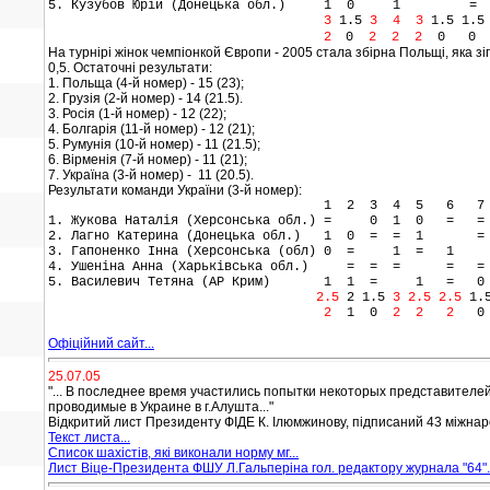
5. Кузубов Юрій (Донецька обл.) 1 0 1 =
3
1.5
3 4 3
1.5 1.
2
0
2 2 2
0 
На турнірі жінок чемпіонкой Європи - 2005 стала збірна Польщі, яка зі
0,5. Остаточні результати:
1. Польща (4-й номер) - 15 (23);
2. Грузія (2-й номер) - 14 (21.5).
3. Росія (1-й номер) - 12 (22);
4. Болгарія (11-й номер) - 12 (21);
5. Румунія (10-й номер) - 11 (21.5);
6. Вірменія (7-й номер) - 11 (21);
7. Україна (3-й номер) - 11 (20.5).
Результати команди України (3-й номер):
1 2 3 4 5 6 7 8 9
1. Жукова Наталія (Херсонська обл.) = 0 1 0 =
2. Лагно Катерина (Донецька обл.) 1 0 = = 1 
3. Гапоненко Інна (Херсонська (обл) 0 = 1
4. Ушеніна Анна (Харьківська обл.) = = =
5. Василевич Тетяна (АР Крим) 1 1 = 1 = 0
2.5
2 1.5
3 2.5 2.5
1.
2
1 0
2 2 2
Офіційний сайт...
25.07.05
"... В последнее время участились попытки некоторых представителе
проводимые в Украине в г.Алушта..."
Відкритий лист Президенту ФІДЕ К. Ілюмжинову, підписаний 43 міжнар
Текст листа...
Список шахістів, які виконали норму мг...
Лист Віце-Президента ФШУ Л.Гальперіна гол. редактору журнала "64"..