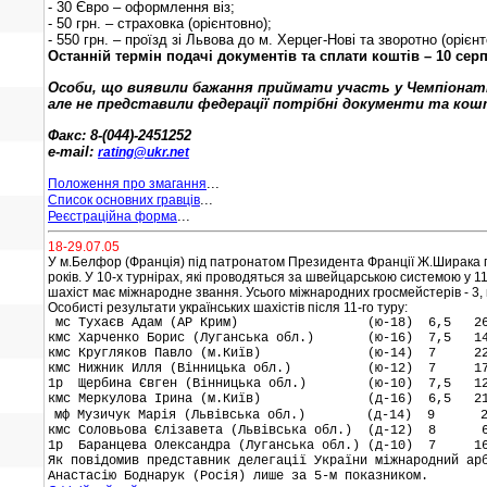
-
30 Євро – оформлення віз;
-
50 грн. – страховка (орієнтовно);
-
550 грн. – проїзд зі Львова до м. Херцег-Нові та зворотно (орієнт
Останній термін подачі документів та сплати коштів – 10 серп
Особи, що виявили бажання приймати участь у Чемпіонаті 
але не представили федерації потрібні документи та кошт
Факс: 8-(044)-2451252
e-mail:
rating@ukr.net
...
Положення про змагання
...
Список основних гравців
...
Реєстраційна форма
18-29.07.05
У м.Белфор (Франція) під патронатом Президента Франції Ж.Ширака прох
років. У 10-х турнірах, які проводяться за швейцарською системою у 11 т
шахіст має міжнародне звання. Усього міжнародних гросмейстерів - 3, 
Особисті результати українських шахістів після 11-го туру:
мс Тухаєв Адам (АР Крим) (ю-18) 6,5 2
кмс Харченко Борис (Луганська обл.) (ю-16) 7,5 1
кмс Кругляков Павло (м.Київ) (ю-14) 7 2
кмс Нижник Илля (Вінницька обл.) (ю-12) 7 1
1р Щербина Євген (Вінницька обл.) (ю-10) 7,5 1
кмс Меркулова Ірина (м.Київ) (д-16) 6,5 2
мф Музичук Марія (Львівська обл.) (д-14) 9 
кмс Соловьова Єлізавета (Львівська обл.) (д-12) 8 
1р Баранцева Олександра (Луганська обл.) (д-10) 7 1
Як повідомив представник делегації України міжнародний ар
Анастасію Боднарук (Росія) лише за 5-м показником.