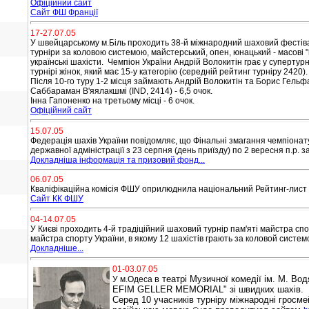
Офіційний сайт
Сайт ФШ Франції
17-27.07.05
У швейцарському м.Біль проходить 38-й міжнародний шаховий фестіваль
турніри за коловою системою, майстерський, опен, юнацький -
масові 
українські шахісти. Чемпіон України Андрій Волокитін грає у супертурні
турнірі жінок, який має 15-у категорію
(середній рейтинг турніру 2420).
Після 10-го туру 1-2 місця займають Андрій Волокитін та Борис Гельфа
Саббараман В'яялакшмі (IND, 2414) - 6,5 очок.
Інна Гапоненко на третьому місці - 6 очок.
Офіційний сайт
15.07.05
Федерація шахів України повідомляє, що Фінальні змагання чемпіонату 
державної адміністрації з 23 серпня (день приїзду) по 2 вересня п.р. 
Докладніша інформація та призовий фонд...
06.07.05
Кваліфікаційна комісія ФШУ оприлюднила національний Рейтинг-лист ш
Сайт КК ФШУ
04-14.07.05
У Києві проходить 4-й традіційний шаховий турнір пам'яті майстра сп
майстра спорту України, в якому 12 шахістів грають за коловой системой
Докладніше...
01-03.07.05
в театрі Музичної комедії ім. М. Во
У м.Одеса
EFІM GELLER MEMORІAL" зі швидких шахів.
Серед 10 учасників турніру міжнародні гросм