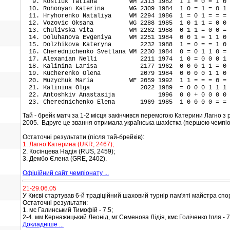
Kostiuk Tatiana WM 2313 1982 1 1 = 0 = 1 
Rohonyan Katerina WG 2309 1984 1 0 = 1 = 0 1
Hryhorenko Nataliya WM 2294 1986 1 = 0 1 = = 
Vozovic Oksana WG 2288 1985 1 0 1 1 = 0 
Chulivska Vita WM 2262 1988 0 1 1 = 0 0 
Doluhanova Evgeniya WM 2251 1984 0 0 1 = 1 1 
Dolzhikova Kateryna 2232 1988 1 = 0 = = 1
Cherednichenko Svetlana WM 2230 1984 0 = 0 1 1 
Alexanian Nelli 2211 1974 1 0 = 0 0 0 1
Kalinina Larisa 2177 1962 0 0 0 1 1 = 0 =
Kucherenko Olena 2079 1984 0 0 0 0 1 1 0
Muzychuk Maria WF 2059 1992 1 1 = = = 0 =
Kalinina Olga 2022 1989 = 0 0 0 1 1 1 =
Antoshkiv Anastasija 1996 0 0 + 0 0 0 0
Cherednichenko Elena 1969 1985 1 0 0 0 0 = =
Тай - брейк матч за 1-2 місця закінчився перемогою Катерини Лагно з
2005. Вдруге це звання отримала українська шахістка (першою чемпіо
Остаточні результати (після тай-брейків):
1. Лагно Катерина (UKR, 2467);
2. Косінцева Надія (RUS, 2459);
3. Дембо Єлена (GRE, 2402).
Офіційний сайт чемпіонату ...
21-29.06.05
У Києві стартував 6-й традіційний шаховий турнір пам'яті майстра сп
Остаточні результати:
1. мс Галинський Тимофій - 7.5;
2-4. мм Кернажицький Леонід, мг Семенова Лідія, кмс Голіченко Ілля - 7
Докладніше ...