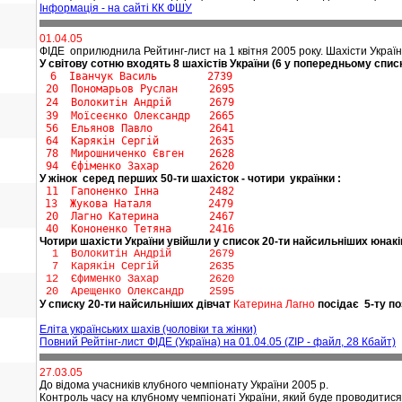
Інформація - на сайті КК ФШУ
01.04.05
ФІДЕ оприлюднила Рейтинг-лист на 1 квітня 2005 року. Шахісти Україн
У світову сотню входять 8 шахістів України (6 у попередньому списк
6 Іванчук Василь 2739
20
Пономарьов Руслан 2695
24 Волокитін Андрій 2679
39 Моїсеєнко Олександр 2665
56 Ельянов Павло 2641
64 Карякін Сергій 2635
78 Мирошниченко Євген 2628
94 Єфіменко Захар 2620
У жінок серед перших 50-ти шахісток - чотири українки :
11 Гапоненко Інна 2482
13 Жукова Наталя 2479
20 Лагно Катерина 2467
40 Кононенко Тетяна 2416
Чотири шахісти України увійшли у список 20-ти найсильніших юнаків
1 Волокитін Андрій 2679
7 Карякін Сергій 2635
12 Єфименко Захар 2620
20 Арещенко Олександр 2595
У списку 20-ти найсильніших дівчат
Катерина Лагно
посідає 5-ту по
Еліта українських шахів (чоловіки та жінки)
Повний Рейтінг-лист ФІДЕ (Україна) на 01.04.05 (ZIP - файл, 28 Кбайт)
27.03.05
До відома учасників клубного чемпіонату України 2005 р.
Контроль часу на клубному чемпіонаті України, який буде проводитися у