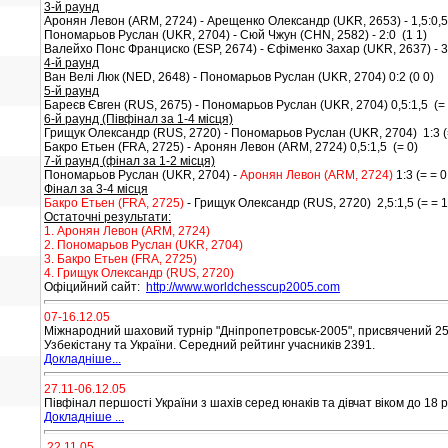
3-й раунд
Аронян Левон (ARM, 2724) - Арещенко Олександр (UKR, 2653) - 1,5:0,5
Пономарьов Руслан (UKR, 2704) - Сюй Чжун (CHN, 2582) - 2:0 (1 1)
Валейхо Понс Франциско (ESP, 2674) - Єфіменко Захар (UKR, 2637) - 3:1
4-й раунд
Ван Велі Люк (NED, 2648) - Пономарьов Руслан (UKR, 2704) 0:2 (0 0)
5-й раунд
Бареєв Євген (RUS, 2675) - Пономарьов Руслан (UKR, 2704) 0,5:1,5 (= 
6-й раунд (Півфінал за 1-4 місця)
Грищук Олександр (RUS, 2720) - Пономарьов Руслан (UKR, 2704) 1:3 (=
Бакро Етьен (FRA, 2725) - Аронян Левон (ARM, 2724) 0,5:1,5 (= 0)
7-й раунд (фінал за 1-2 місця)
Пономарьов Руслан (UKR, 2704) -
Аронян Левон (ARM, 2724)
1:3 (= = 0
Фінал за 3-4 місця
Бакро Етьен (FRA, 2725)
-
Грищук Олександр (RUS, 2720)
2,5:1,5 (= = 1
Остаточні результати:
1. Аронян Левон (ARM, 2724)
2. Пономарьов Руслан (UKR, 2704)
3. Бакро Етьен (FRA, 2725)
4. Грищук Олександр (RUS, 2720)
Офіцийний сайт:
http://www.worldchesscup2005.com
07-16.12.05
Міжнародний шаховий турнір "Дніпропетровськ-2005", присвячений 25
Узбекістану та України. Середний рейтинг учасників 2391.
Докладніше...
27.11-06.12.05
Півфінал першості України з шахів серед юнаків та дівчат віком до 18 р
Докладніше ...
22.11.05