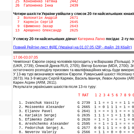
25 Кононенко Тетяна 2442
26 Гапоненко Інна 2439
Чотири шахісти України увійшли у список 20-ти найсильніших юнаків
2 Волокитін Андрій 2671
7 Карякін Сергій 2645
9 Єфименко Захар 2643
13 Арещенко Олександр 2625
У списку 20-ти найсильніших дівчат
Катерина Лагно
посідає 2-ту п
Повний Рейтінг-лист ФІДЕ (Україна) на 01.07.05 (ZIP - файл, 28 Кбайт)
17.06-03.07.05
Чемпіонат Європи серед чоловіків проходить у м.Варшава (Польща). У 
(UKR, 2739), Олексій Дреєв RUS, 2705), Віктор Бологан (MDA, 2700). 
остаточного розподілу призових та кваліфікаційних місць буде викори
У 13-му турі визначився чемпіон Європи. Румунський шахіст Нісіпіану п
2673). На 3-9 місцях Сергій Карякін, Василь Іванчук, Левон Аронян (
Карен Асрян (ARM, 2611).
Результати українських шахістів після 13-го туру:
Т RAT 1 2 3 4 5 6 7 8 9 0 1 2 
Ivanchuk Vassily G 2739 1 1 = = 1 = = 1 1 
Moiseenko Alexander G 2665 1 = 0 1 1 1 = 1 = 
Eljanov Pavel G 2641 1 = = = 1 1 = = = 1
Karjakin Sergej G 2635 1 1 1 = 1 = 1 1 0 
Efimenko Zahar G 2620 = 1 = 1 = = = 1 = 0
Areshchenko Alexander G 2595 = = 1 = 1 1 = = =
Fedorchuk Sergej A. G 2577 0 0 1 1 1 = = 0 1 
Neverov Valeriy G 2566 = 1 1 = 0 = 0 = = =