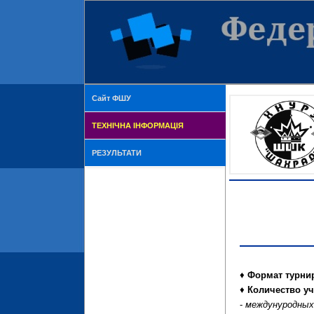
Сайт ФШУ
ТЕХНІЧНА ІНФОРМАЦІЯ
РЕЗУЛЬТАТИ
♦
Формат турни
♦
Количество уч
-
междунуродных