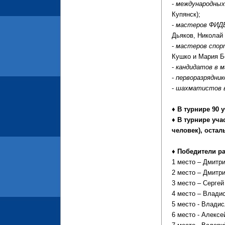
-
международных
Купянск);
-
мастеров ФИД
Дьяков, Николай 
-
мастеров спор
Кушко и Мария Бе
-
кандидатов в 
-
перворазрядник
-
шахматистов в
♦ В турнире 90
♦ В турнире уча
человек), остал
♦ Победители р
1 место – Дмитрий
2 место – Дмитри
3 место – Сергей
4 место – Владис
5 место - Владис
6 место - Алексе