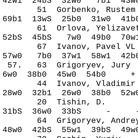
42w1 24bЅ 32w0 7b1 43
51 Gorbenko, Ru
69b1 13wЅ 25b0 31w0 4
61 Orlova, Yeliza
52bЅ 45bЅ 7w0 49b0 70
67 Ivanov, Pav
57w0 7b0 37w1 58w1 42
57. 63 Grigoryev,
6w0 38b0 45w0 54b0 
44 Ivanov, Vladim
28w0 32b1 26w0 38b0 52
20 Tishin, D.
31bЅ 36w0 33bЅ -
64 Grigoryev, An
48w0 42bЅ 55w1 39bЅ 49