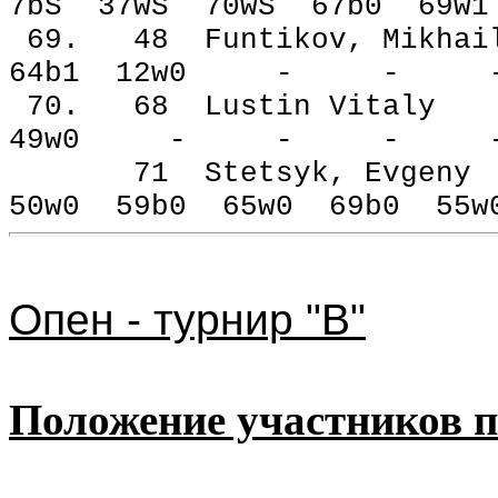
7bЅ 37wЅ 70wЅ 67b0 69w
69. 48 Funtikov, M
64b1 12w0 - - 
70. 68 Lustin V
49w0 - - - -
71 Stetsyk, Ev
50w0 59b0 65w0 69b0 5
Опен - турнир "B"
Положение участников 