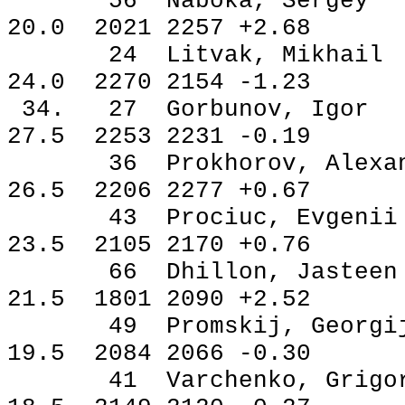
56 Naboka, Serg
20.0 2021 2257 +2.68
24 Litvak, Mikha
24.0 2270 2154 -1.23
34. 27 Gorbunov, 
27.5 2253 2231 -0.19
36 Prokhorov, Alex
26.5 2206 2277 +0.67
43 Prociuc, Evge
23.5 2105 2170 +0.76
66 Dhillon, Jast
21.5 1801 2090 +2.52
49 Promskij, Geor
19.5 2084 2066 -0.30
41 Varchenko, Gri