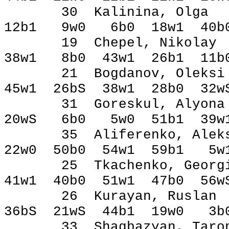
30 Kalinina, Ol
12b1 9w0 6b0 18w1 40
19 Chepel, Niko
38w1 8b0 43w1 26b1 11
21 Bogdanov, Ol
45w1 26bЅ 38w1 28b0 32
31 Goreskul, Aly
20wЅ 6b0 5w0 51b1 39w
35 Aliferenko, Al
22w0 50b0 54w1 59b1 5
25 Tkachenko, Ge
41w1 40b0 51w1 47b0 56
26 Kurayan, Rus
36bЅ 21wЅ 44b1 19w0 3
33 Shagbazyan, T