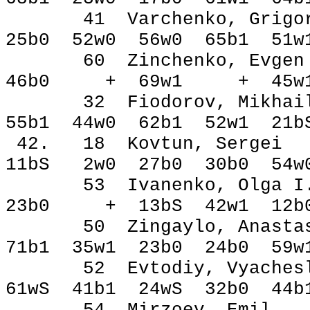
41 Varchenko, Gr
25b0 52w0 56w0 65b1 5
60 Zinchenko, Ev
46b0 + 69w1 + 45w1
32 Fiodorov, Mik
55b1 44w0 62b1 52w1 2
42. 18 Kovtun, S
11bЅ 2w0 27b0 30b0 54
53 Ivanenko, Olg
23b0 + 13bЅ 42w1 12b
50 Zingaylo, Anast
71b1 35w1 23b0 24b0 59
52 Evtodiy, Vyach
61wЅ 41b1 24wЅ 32b0 44