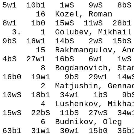
5w1 10b1 1wЅ 9wЅ 8b
16 Kozel, Rom
8w1 1b0 15wЅ 11wЅ 28
3. 1 Golubev, Mik
9bЅ 16w1 14bЅ 2wЅ 15
15 Rakhmangulov,
4bЅ 27w1 16bЅ 6w1 1
8 Bogdanovich, Sta
16b0 19w1 9bЅ 29w1 1
2 Matjushin, Ge
10wЅ 18b1 34w1 1bЅ 9
4 Lushenkov, Mik
15wЅ 22bЅ 11bЅ 27wЅ 34
6 Budnikov, Ol
63b1 31w1 30w1 15b0 36