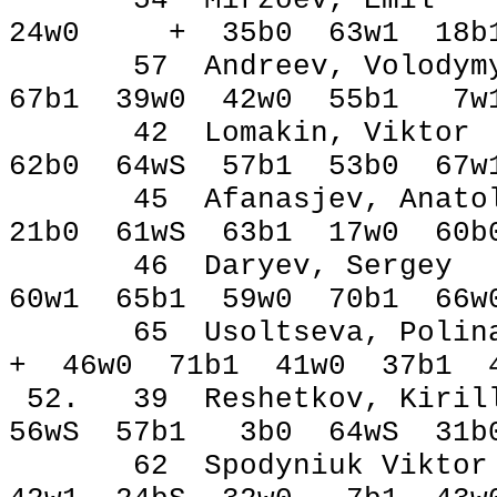
54 Mirzoev, Em
24w0 + 35b0 63w1 18b
57 Andreev, Volo
67b1 39w0 42w0 55b1 7
42 Lomakin, Vik
62b0 64wЅ 57b1 53b0 67
45 Afanasjev, Ana
21b0 61wЅ 63b1 17w0 6
46 Daryev, Serg
60w1 65b1 59w0 70b1 66
65 Usoltseva, Po
+ 46w0 71b1 41w0 37b1
52. 39 Reshetkov, 
56wЅ 57b1 3b0 64wЅ 31
62 Spodyniuk Vik