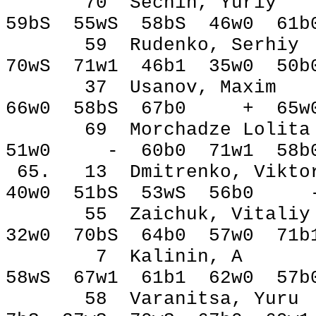
70 Sechin, Yur
59bЅ 55wЅ 58bЅ 46w0 
59 Rudenko, Ser
70wЅ 71w1 46b1 35w0 5
37 Usanov, Max
66w0 58bЅ 67b0 + 65w
69 Morchadze L
51w0 - 60b0 71w1 58
65. 13 Dmitrenko, 
40w0 51bЅ 53wЅ 56b
55 Zaichuk, Vit
32w0 70bЅ 64b0 57w0 7
7 Kalinin, A 
58wЅ 67w1 61b1 62w0 57
58 Varanitsa, Y