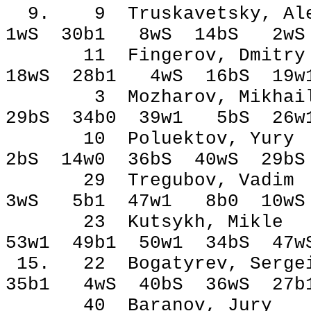
9. 9 Truskavetsky, 
1wЅ 30b1 8wЅ 14bЅ 2wЅ
11 Fingerov, Dmi
18wЅ 28b1 4wЅ 16bЅ 19
3 Mozharov, Mikh
29bЅ 34b0 39w1 5bЅ 26
10 Poluektov, Y
2bЅ 14w0 36bЅ 40wЅ 29
29 Tregubov, Va
3wЅ 5b1 47w1 8b0 10wЅ
23 Kutsykh, Mi
53w1 49b1 50w1 34bЅ 47
15. 22 Bogatyrev,
35b1 4wЅ 40bЅ 36wЅ 27
40 Baranov, Ju