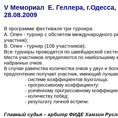
V
Мемориал Е. Геллера
,
г.Одесса,
28
.0
8
.200
9
В программе фестиваля три турнира:
А. Опен - турнир с обсчетом международного р
участник);
В. Опен - турнир (
108
участников);
Все турниры проводятся по швейцарской систем
Места участников определяются по наибольшему 
набранных очков.
В случае равенства количества очков у двух и бол
предпочтение получает участник, имеющий лучшие
- системе коэффициентов Бухгольца:
- прогрессивному коэффициенту:
- усечённому прогрессивному коэффициен
- количеству побед:
- результату личной встречи:
Главный судья – арбитр ФИДЕ
Хамзин Русла