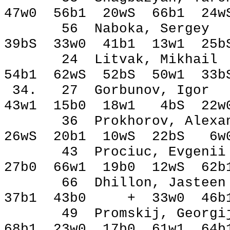
47w0 56b1 20wЅ 66b1 24
56 Naboka, Serg
39bЅ 33w0 41b1 13w1 2
24 Litvak, Mikh
54b1 62wЅ 52bЅ 50w1 3
34. 27 Gorbunov, 
43w1 15b0 18w1 4bЅ 22
36 Prokhorov, Ale
26wЅ 20b1 10wЅ 22bЅ 6
43 Prociuc, Evg
27b0 66w1 19b0 12wЅ 6
66 Dhillon, Jast
37b1 43b0 + 33w0 46b
49 Promskij, Geo
68b1 23w0 17b0 61w1 6