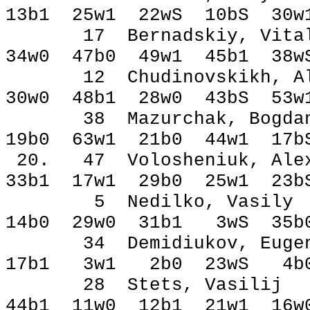
13b1 25w1 22wЅ 10bЅ 3
17 Bernadskiy, Vi
34w0 47b0 49w1 45b1 38
12 Chudinovskikh, Al
30w0 48b1 28w0 43bЅ 53
38 Mazurchak, Bo
19b0 63w1 21b0 44w1 1
20. 47 Volosheniuk,
33b1 17w1 29b0 25w1 2
5 Nedilko, Vasi
14b0 29w0 31b1 3wЅ 35
34 Demidiukov, Eu
17b1 3w1 2b0 23wЅ 4b
28 Stets, Vasi
44b1 11w0 12b1 21w1 1