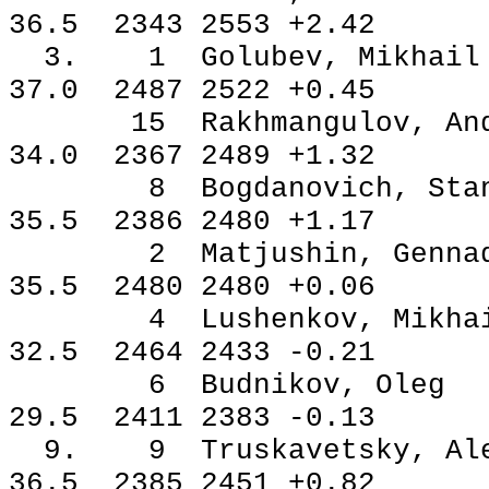
36.5 2343 2553 +2.42
3. 1 Golubev, Mik
37.0 2487 2522 +0.45
15 Rakhmangulov, A
34.0 2367 2489 +1.32
8 Bogdanovich, Stan
35.5 2386 2480 +1.17
2 Matjushin, Genn
35.5 2480 2480 +0.06
4 Lushenkov, Mikh
32.5 2464 2433 -0.21
6 Budnikov, Ole
29.5 2411 2383 -0.13
9. 9 Truskavetsky, A
36.5 2385 2451 +0.82