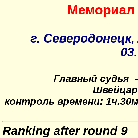
Мемориал
г
.
Северодонецк
,
03
Главный суд
ья
Швейцар
контроль времени: 1ч.30ми
Ranking after round 9