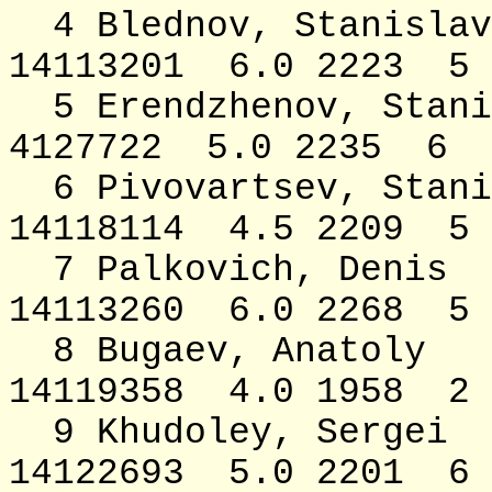
4 Blednov, Stani
14113201 6.0 2223 
5 Erendzhenov, Sta
4127722 5.0 2235 6
6 Pivovartsev, S
14118114 4.5 2209 5
7 Palkovich, De
14113260 6.0 2268 
8 Bugaev, Ana
14119358 4.0 1958 2
9 Khudoley, S
14122693 5.0 2201 