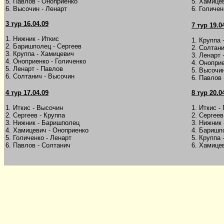
5. Павлов - Оноприенко
5. Хамице
6. Высочин - Ленарт
6. Голичен
3 тур
1
6.04.09
7 тур
1
9.0
1. Нижник - Иткис
1. Круппа 
2. Баришполец - Сергеев
2. Солтани
3. Круппа - Хамицевич
3. Ленарт 
4. Оноприенко - Голиченко
4. Онопри
5. Ленарт - Павлов
5. Высочи
6. Солтанич - Высочин
6. Павлов 
4 тур
17
.04.09
8 тур
2
0.0
1. Иткис - Высочин
1. Иткис -
2. Сергеев - Круппа
2. Сергеев
3. Нижник - Баришполец
3. Нижник 
4. Хамицевич - Оноприенко
4. Баришп
5. Голиченко - Ленарт
5. Круппа 
6. Павлов - Солтанич
6. Хамице