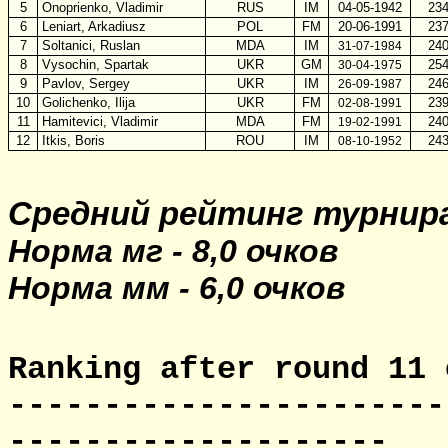
5
Onoprienko, Vladimir
RUS
IM
04-05-1942
23
6
Leniart, Arkadiusz
POL
FM
20-06-1991
2
3
7
Soltanici, Ruslan
MDA
IM
24
31-07-
1984
8
Vysochin, Spartak
UKR
GM
25
30
-
04
-19
75
9
Pavlov, Sergey
UKR
IM
24
26
-
09
-19
87
10
Golichenko, Ilija
UKR
FM
2
3
02-08-1991
11
Hamitevici, Vladimir
MDA
FM
24
19-02-1991
12
Itkis, Boris
ROU
IM
2
4
08-10-1952
Средний рейтинг турнир
Норма мг - 8,
0
очков
Норма мм - 6,
0
очков
Ranking after round 1
1
o
-----------------------
--------------------