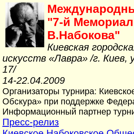
Международны
"
7
-й Мемориал
В.Набокова"
К
иевская городска
искусств «Лавра» /г. Киев, 
17/
1
4
-
22
.0
4
.2009
Организаторы турнира: Киевско
Обскура» при поддержке Федера
Информационный партнер турни
Пресс-релиз
Киевское Набоковское Обще