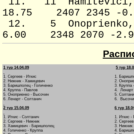
11. 11 Hamitevi
18.75 2407 2345 -0.
12. 5 Onoprien
6.00 2348 2070 -2.9
Распи
1 тур
1
4.04.0
9
5 тур
18
.
1. Сергеев - Иткис
1. Баришп
2. Нижник - Хамицевич
2. Оноприе
3. Баришполец - Голиченко
3. Круппа 
4. Круппа - Павлов
4. Ленарт
5. Оноприенко - Высочин
5. Солтани
6. Ленарт - Солтанич
6. Высочи
2 тур
1
5.04.0
9
6 тур
1
8.0
1. Иткис - Солтанич
1. Иткис -
2. Сергеев - Нижник
2. Сергеев
3. Хамицевич - Баришполец
3. Нижник
4. Голиченко - Круппа
4. Баришп