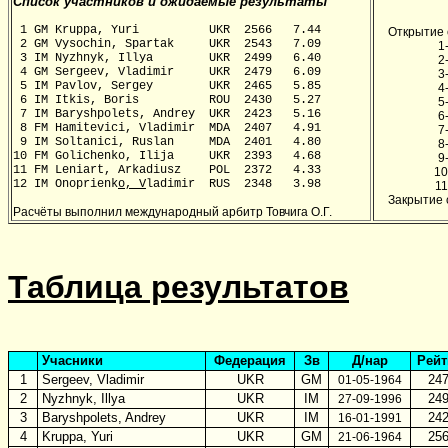
Список участников и ожидаемые результаты
1 GM Kruppa, Yuri UKR 2566 7.44
Открытие 
2 GM Vysochin, Spartak UKR 2543 7.09
1
3
I
M Nyzhnyk, Illya UKR 2
499
6
.
40
2
4
GM S
ergeev
, V
l
adim
ir
UKR 2
479
6
.
09
3
5
IM
Pavlov, Sergey UKR 24
65
5.
85
4
6
IM
Itkis, Boris
ROU
2
430
5.
2
7
5
7
I
M Baryshpolets, Andrey UKR 24
23
5.
16
6
8
FM
Hamitevici
,
Vladimir
MDA 240
7
4
.9
1
7
9
IM Soltanici, Ruslan MDA
2401
4
.8
0
8
10 FM Golichenko, Ilija UKR 23
9
3 4.6
8
9
11
F
M
Leniart
,
A
r
k
a
diusz
POL
2
372
4
.
33
10
12
IM Onoprienk
o, V
ladimir
RUS
2
348
3.
98
11
Закрытие 
Расчёты выполнил международный арбитр Товчига О.Г.
Таблица результатов
Учасники
Федерация
Зв
Д/нар
Рейт
1
Sergeev, Vladimir
UKR
GM
2
4
01-05-1964
2
Nyzhnyk, Illya
UKR
IM
24
27
-
09
-19
96
3
Baryshpolets, Andrey
UKR
IM
2
4
16-01-1991
4
Kruppa, Yuri
UKR
GM
2
5
21
-
06
-19
64