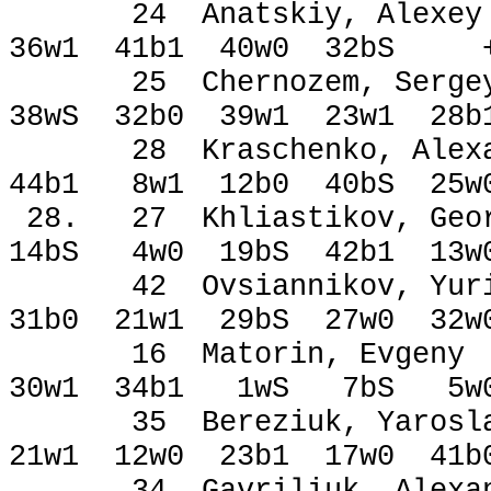
24 Anatskiy, Al
36w1 41b1 40w0 32bЅ
25 Chernozem, Se
38wЅ 32b0 39w1 23w1 28
28 Kraschenko, Al
44b1 8w1 12b0 40bЅ 25w
28. 27 Khliastikov
14bЅ 4w0 19bЅ 42b1 13
42 Ovsiannikov, 
31b0 21w1 29bЅ 27w0 
16 Matorin, Evg
30w1 34b1 1wЅ 7bЅ 
35 Bereziuk, Yaro
21w1 12w0 23b1 17w0 
34 Gavriliuk, Alex