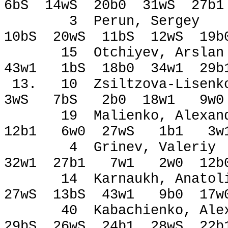
6bЅ 14wЅ 20b0 31wЅ 27b
3 Perun, Serge
10bЅ 20wЅ 11bЅ 12wЅ 19
15 Otchiyev, Ar
43w1 1bЅ 18b0 34w1 29
13. 10 Zsiltzova-Lise
3wЅ 7bЅ 2b0 18w1 9w
19 Malienko, Alex
12b1 6w0 27wЅ 1b1 3w
4 Grinev, Valer
32w1 27b1 7w1 2w0 12b
14 Karnaukh, Ana
27wЅ 13bЅ 43w1 9b0 17
40 Kabachienko, A
29bЅ 26wЅ 24b1 28wЅ 2