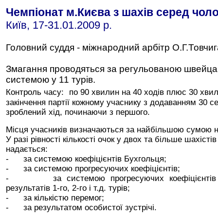
Чемпіонат м.Києва з шахів серед чоло
Київ, 17-31.01.2009 р.
Головний суддя - міжнародний арбітр О.Г.Товчиг
Змагання проводяться за регульованою швейц
системою у 11 турів.
Контроль часу:
по 90 хвилин на 40 ходів плюс 30 хви
закінчення партії кожному учаснику з додаванням 30 с
зроблений хід, починаючи з першого
.
Місця учасників визначаються за найбільшою сумою н
У разі рівності кількості очок у двох та більше шахісті
надається:
-
за системою коефіцієнтів Бухгольця;
-
за системою прогресуючих коефіцієнтів;
-
за системою прогресуючих коефіцієнтів
результатів 1-го, 2-го і т.д. турів;
-
за кількістю перемог
;
-
за результатом особистої зустрічі
.