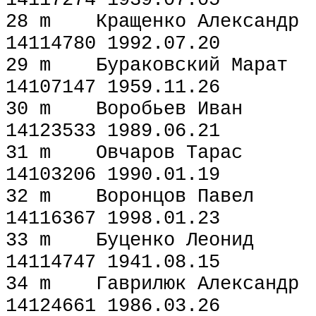
28 m Кращенко Але
14114780 1992.07.20
29 m Бураковский 
14107147 1959.11.26
30 m Воробьев И
14123533 1989.06.21
31 m Овчаров Та
14103206 1990.01.19
32 m Воронцов Па
14116367 1998.01.23
33 m Буценко Ле
14114747 1941.08.15
34 m Гаврилюк Але
14124661 1986.03.26