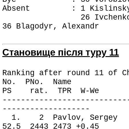
Absent : 1 Kislinsky, A
26 Ivchenko, Anatol
36 Blagodyr, Alexandr
Становище після туру 11
Ranking after round 11 of C
No. PNo. Nam
PS rat. TPR W-We
---------------------------
-------------------
1. 2 Pavlov, Ser
52.5 2443 2473 +0.45