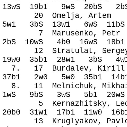
13wЅ 19b1 9wЅ 20bЅ 2
20 Omelja, Art
5w1 3bЅ 13w1 6wЅ 11b
7 Marusenko, Pe
2bЅ 10wЅ 4b0 16wЅ 18b
12 Stratulat, S
19w0 35b1 28w1 3bЅ 
7. 17 Burdalev, K
37b1 2w0 5w0 35b1 14
8. 11 Melnichuk, M
1wЅ 9bЅ 3wЅ 5b1 20w
5 Kernazhitsky, L
20b0 31w1 17b1 11w0 1
13 Kruglyakov, 