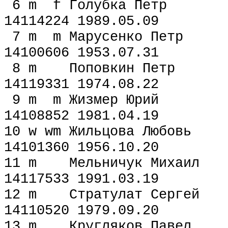
6 m f Голубка Пе
14114224 1989.05.09
7 m m Марусенко 
14100606 1953.07.31
8 m Поповкин Пе
14119331 1974.08.22
9 m m Жизмер Юр
14108852 1981.04.19
10 w wm Жильцова Л
14101360 1956.10.20
11 m Мельничук Ми
14117533 1991.03.19
12 m Стратулат Се
14110520 1979.09.20
13 m Кругляков П