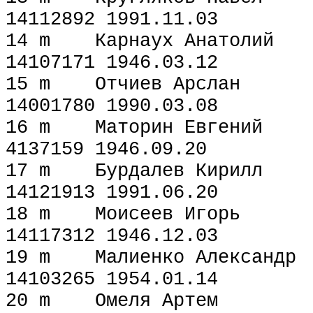
14112892 1991.11.03
14 m Карнаух Анат
14107171 1946.03.12
15 m Отчиев Арсл
14001780 1990.03.08
16 m Маторин Евг
4137159 1946.09.20
17 m Бурдалев Кир
14121913 1991.06.20
18 m Моисеев Иго
14117312 1946.12.03
19 m Малиенко Алек
14103265 1954.01.14
20 m Омеля Арте