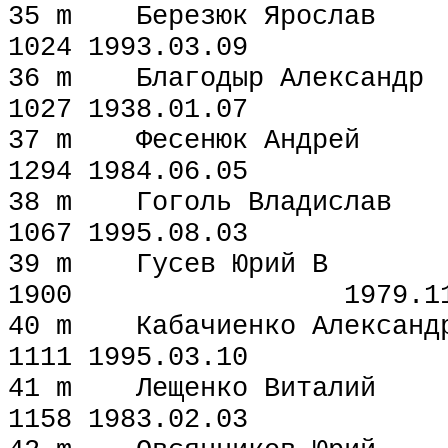
35 m Березюк Яр
1024 1993.03.09
36 m Благодыр Алек
1027 1938.01.07
37 m Фесенюк Анд
1294 1984.06.05
38 m Гоголь Влади
1067 1995.08.03
39 m Гусев Юри
1900 1979.11.
40 m Кабачиенко Але
1111 1995.03.10
41 m Лещенко Витал
1158 1983.02.03