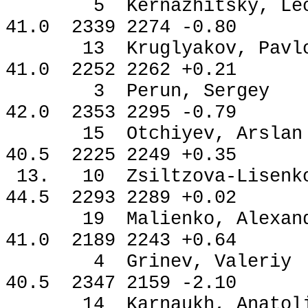
5 Kernazhitsky, Le
41.0 2339 2274 -0.80
13 Kruglyakov, Pa
41.0 2252 2262 +0.21
3 Perun, Serge
42.0 2353 2295 -0.79
15 Otchiyev, Ars
40.5 2225 2249 +0.35
13. 10 Zsiltzova-Lisen
44.5 2293 2289 +0.02
19 Malienko, Alexa
41.0 2189 2243 +0.64
4 Grinev, Valer
40.5 2347 2159 -2.10
14 Karnaukh, Anat