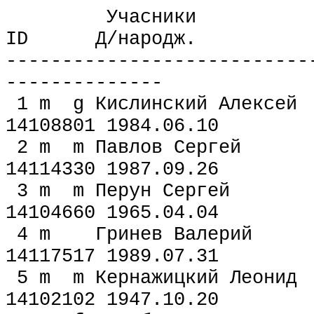
Учасники
ID Д/народж.
---------------------------
--------------
1 m g Кислинский А
14108801 1984.06.10
2 m m Павлов Сер
14114330 1987.09.26
3 m m Перун Сер
14104660 1965.04.04
4 m Гринев Вале
14117517 1989.07.31
5 m m Кернажицкий 
14102102 1947.10.20