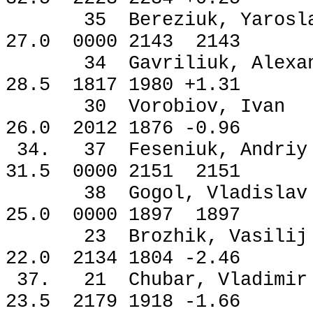
35 Bereziuk, Yaro
27.0 0000 2143 2143
34 Gavriliuk, Alex
28.5 1817 1980 +1.31
30 Vorobiov, Iv
26.0 2012 1876 -0.96
34. 37 Feseniuk, A
31.5 0000 2151 2151
38 Gogol, Vladis
25.0 0000 1897 1897
23 Brozhik, Vasi
22.0 2134 1804 -2.46
37. 21 Chubar, Vla
23.5 2179 1918 -1.66