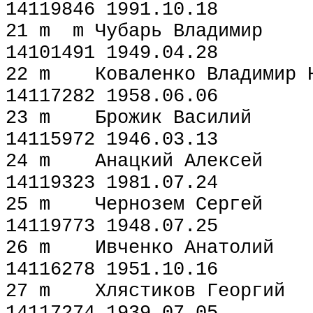
14119846 1991.10.18
21 m m Чубарь Вла
14101491 1949.04.28
22 m Коваленко Влад
14117282 1958.06.06
23 m Брожик Васи
14115972 1946.03.13
24 m Анацкий Алек
14119323 1981.07.24
25 m Чернозем Сер
14119773 1948.07.25
26 m Ивченко Анат
14116278 1951.10.16
27 m Хлястиков Гео
14117274 1939.07.05