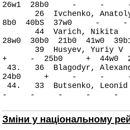
26w1 28b0 - -
26 Ivchenko, Ana
8b0 40bЅ 37w0 
44 Varich, Ni
28w0 30b0 21b0 41w0 39
39 Husyev, Yuri
+ - 25b0 + 44w0 23
43. 36 Blagodyr, Al
24b0 + - - 
44. 33 Butsenko,
- - - - - 
Зміни у національному ре