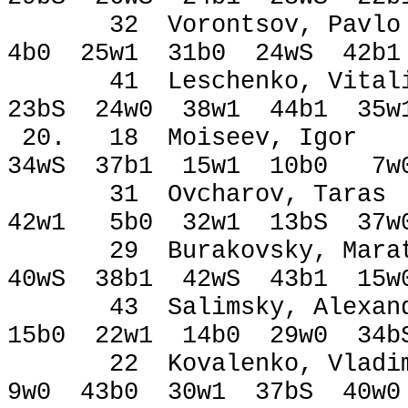
32 Vorontsov, Pa
4b0 25w1 31b0 24wЅ 42b
41 Leschenko, Vit
23bЅ 24w0 38w1 44b1 
20. 18 Moiseev,
34wЅ 37b1 15w1 10b0 7w
31 Ovcharov, 
42w1 5b0 32w1 13bЅ 37
29 Burakovsky, 
40wЅ 38b1 42wЅ 43b1 15
43 Salimsky, Alex
15b0 22w1 14b0 29w0 34
22 Kovalenko, Vlad
9w0 43b0 30w1 37bЅ 40w