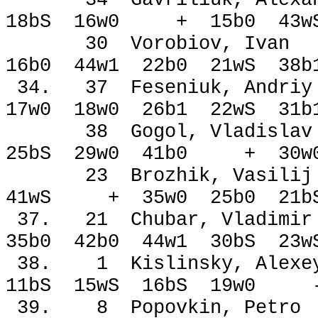
18bЅ 16w0 + 15b0 43w
30 Vorobiov, I
16b0 44w1 22b0 21wЅ 
34. 37 Feseniuk, A
17w0 18w0 26b1 22wЅ 3
38 Gogol, Vladi
25bЅ 29w0 41b0 + 30w
23 Brozhik, Vas
41wЅ + 35w0 25b0 21b
37. 21 Chubar, Vla
35b0 42b0 44w1 30bЅ 
38. 1 Kislinsky, A
11bЅ 15wЅ 16bЅ 1
39. 8 Popovkin, P