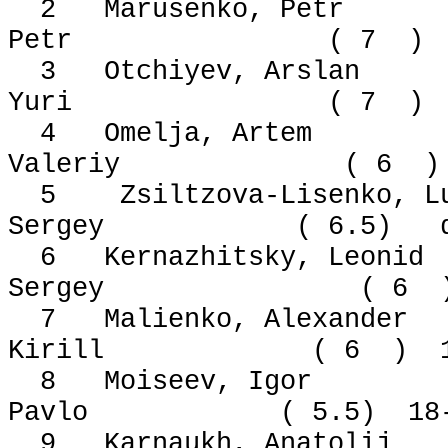
2 Marusenko, Petr
Petr ( 7 ) 7
3 Otchiyev, Arslan 
Yuri ( 7 ) 15
4 Omelja, Artem (
Valeriy ( 6 ) 
5 Zsiltzova-Lisenko, L
Sergey ( 6.5) did
6 Kernazhitsky, Leon
Sergey ( 6 ) 
7 Malienko, Alexande
Kirill ( 6 ) 19
8 Moiseev, Igor ( 
Pavlo ( 5.5) 18-
9 Karnaukh, Anatolij