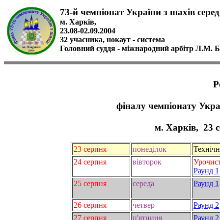
73-й чемпіонат України з шахів серед
м. Харків,
23.08-02.09.2004
32 учасника, нокаут - система
Головний суддя - міжнародний арбітр Л.М. 
Р
фіналу чемпіонату Украї
м. Харків, 23 с
23 серпня
понеділок
Технічн
24 серпня
вівторок
Урочист
Раунд 1
25 серпня
середа
Раунд 1
26 серпня
четвер
Раунд 2
27 серпня
п'ятниця
Раунд 2