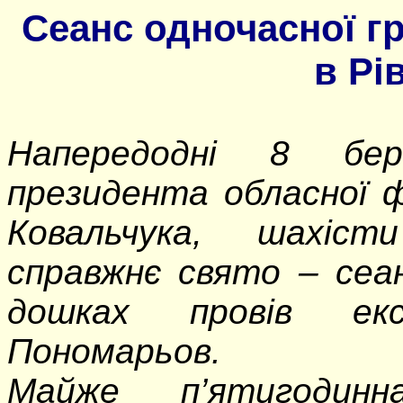
Сеанс одночасної г
в Рі
Напередодні 8 бер
президента обласної 
Ковальчука, шахіс
справжнє свято – сеа
дошках провів екс
Пономарьов.
Майже п
’
ятигодин