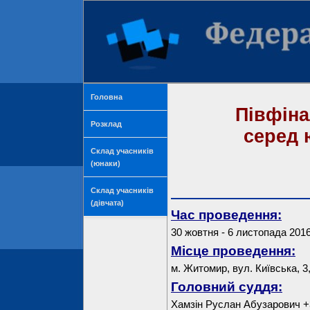
Головна
Півфіна
Розклад
серед ю
Склад учасників
(юнаки)
Склад учасників
(дівчата)
Час проведення:
30 жовтня - 6 листопада 2016
Місце проведення:
м. Житомир, вул. Київська, 3
Головний суддя:
Хамзін Руслан Абузарович +