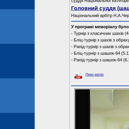
суддя Національної категорії 
Головний суддя (шаш
Національний арбітр Н.А.Че
У програмі меморіалу було
- Турнір з класичних шахів (4-
- Бліц-турнір з шахів з обрах
- Рапід-турнір з шахів з обр
- Бліц-турнір з шашок-64 (5.1
- Рапід-турнір з шашок-64 (6.
Прес-реліз