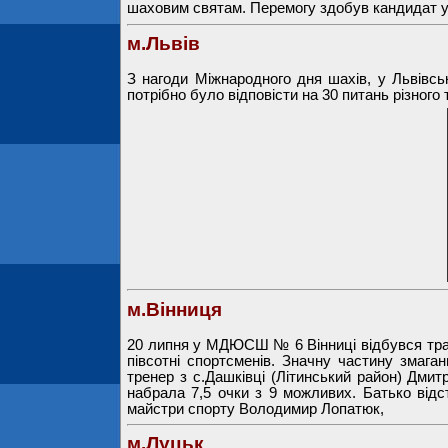
шаховим святам. Перемогу здобув кандидат у
м.Львів
З нагоди Міжнародного дня шахів, у Львівськ
потрібно було відповісти на 30 питань різного 
м.Вінниця
20 липня у МДЮСШ № 6 Вінниці відбувся трад
півсотні спортсменів. Значну частину змага
тренер з с.Дашківці (Літинський район) Дмит
набрала 7,5 очки з 9 можливих. Батько відс
майстри спорту Володимир Лопатюк,
м.Луцьк