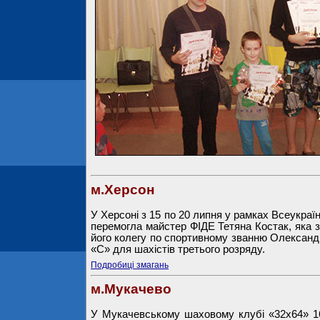
м.Херсон
У Херсоні з 15 по 20 липня у рамках Всеукраї
перемогла майстер ФІДЕ Тетяна Костак, яка з
його колегу по спортивному званню Олександра
«С» для шахістів третього розряду.
Подробиці змагань
м.Мукачево
У Мукачевському шаховому клубі «32х64» 16