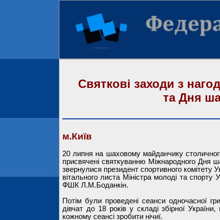
Святкові заходи з наго
та Дня ша
м.Київ
20 липня на шаховому майданчику столичного 
присвячені святкуванню Міжнародного Дня шах
звернулися президент спортивного комітету Ук
вітального листа Міністра молоді та спорту
ФШК Л.М.Боданкін.
Потім були проведені сеанси одночасної гр
дівчат до 18 років у складі збірної Україн
кожному сеансі зробити нічиї.