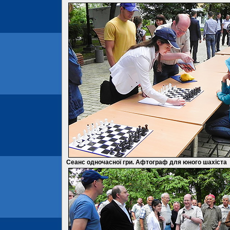
Сеанс одночасної гри. Афтограф для юного шахіста