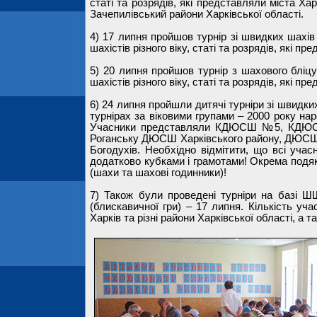
статі та розрядів, які представляли міста Хар
Зачепилівський райони Харківської області.
4) 17 липня пройшов турнір зі швидких шахів 
шахістів різного віку, статі та розрядів, які 
5) 20 липня пройшов турнір з шахового бліцу 
шахістів різного віку, статі та розрядів, які п
6) 24 липня пройшли дитячі турніри зі швидки
турнірах за віковими групами – 2000 року на
Учасники представляли КДЮСШ №5, КДЮ
Роганську ДЮСШ Харківського району, ДЮСШ Ку
Богодухів. Необхідно відмітити, що всі учас
додатково кубками і грамотами! Окрема подяк
(шахи та шахові годинники)!
7) Також були проведені турніри на базі 
(блискавичної гри) – 17 липня. Кількість учас
Харків та різні райони Харківської області, а та