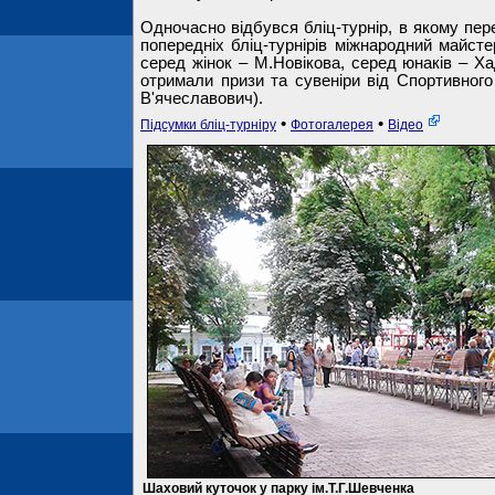
Одночасно відбувся бліц-турнір, в якому пе
попередніх бліц-турнірів міжнародний майсте
серед жінок – М.Новікова, серед юнаків – Х
отримали призи та сувеніри від Спортивного
В'ячеславович).
•
•
Підсумки бліц-турніру
Фотогалерея
Відео
Шаховий куточок у парку ім.Т.Г.Шевченка