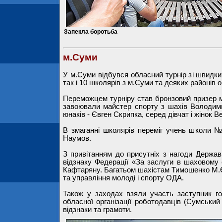
Запекла боротьба
м.Суми
У м.Суми відбувся обласний турнір зі швидких
так і 10 школярів з м.Суми та деяких районів 
Переможцем турніру став бронзовий призер м
завоювали майстер спорту з шахів Володим
юнаків - Євген Скрипка, серед дівчат і жінок 
В змаганні школярів переміг учень школи 
Наумов.
З привітанням до присутніх з нагоди Держа
відзнаку Федерації «За заслуги в шаховому
Кафтаряну. Багатьом шахістам Тимошенко М.Є.
та управління молоді і спорту ОДА.
Також у заходах взяли участь заступник го
обласної організації роботодавців (Сумський 
відзнаки та грамоти.