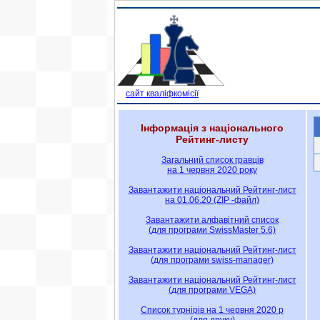
сайт кваліфкомісії
Інформація з національного
Рейтинг-листу
Загальний список гравців
на 1 червня 2020 року
Завантажити національний Рейтинг-лист
на 01.06.20 (ZIP -файл)
Завантажити алфавітний список
(для програми SwissMaster 5.6)
Завантажити національний Рейтинг-лист
(для програми swiss-manager)
Завантажити національний Рейтинг-лист
(для програми VEGA)
Список турнірів на 1 червня 2020 р