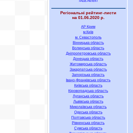
(для друку)
Регіональні рейтинг-листи
на 01.06.2020 р.
АР Крим
м.Київ
м. Севастополь
Вінницька область
Волинська область
Дніпропетровська область
Донецька область
Житомирська область
Закарпатська область
Запорізька область
Івано-Франківська область
Київська область
Кіровоградська область
Луганська область
Львівська область
Миколаївська область
Одеська область
Полтавська область
Рівненська область
Сумська область