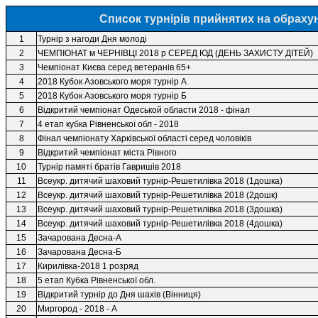
Список турнiрів прийнятих на обрахунок
1
Турнiр з нагоди Дня молодi
2
ЧЕМПIОНАТ м ЧЕРНIВЦI 2018 р СЕРЕД ЮД (ДЕНЬ ЗАХИСТУ ДIТЕЙ)
3
Чемпiонат Києва серед ветеранiв 65+
4
2018 Кубок Азовського моря турнiр А
5
2018 Кубок Азовського моря турнiр Б
6
Вiдкритий чемпiонат Одеськой области 2018 - фiнал
7
4 етап кубка Рiвненської обл - 2018
8
Фiнал чемпiонату Харкiвської областi серед чоловiкiв
9
Вiдкритий чемпiонат мiста Рiвного
10
Турнiр памятi братiв Гавришiв 2018
11
Всеукр. дитячий шаховий турнiр-Решетилiвка 2018 (1дошка)
12
Всеукр. дитячий шаховий турнiр-Решетилiвка 2018 (2дошк)
13
Всеукр. дитячий шаховий турнiр-Решетилiвка 2018 (3дошка)
14
Всеукр. дитячий шаховий турнiр-Решетилiвка 2018 (4дошка)
15
Зачарована Десна-А
16
Зачарована Десна-Б
17
Кирилiвка-2018 1 розряд
18
5 етап Кубка Рiвненської обл.
19
Вiдкритий турнiр до Дня шахiв (Вiнниця)
20
Миргород - 2018 - А