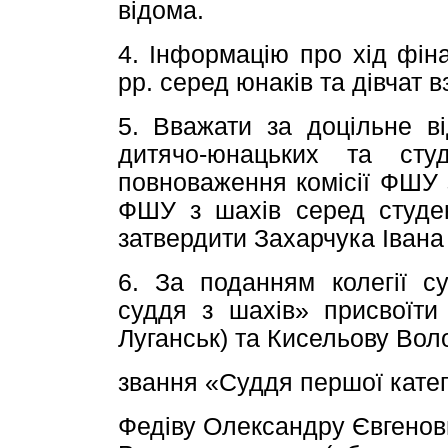
відома.
4. Інформацію про хід фіна
рр. серед юнаків та дівчат в
5. Вважати за доцільне ві
дитячо-юнацьких та сту
повноваження комісії ФШУ з
ФШУ з шахів серед студен
затвердити Захарчука Івана
6. За поданням колегії 
суддя з шахів» присвоїти
Луганськ) та Кисельову Вол
звання «Суддя першої катего
Федіву Олександру Євгенов