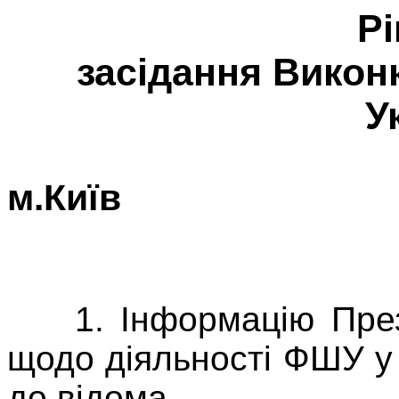
Р
засідання Викон
У
м.К
19 грудн
1. Інформацію През
щодо діяльності ФШУ у 
до відома.