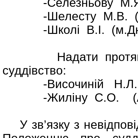
-Селезньову М.Я. (
-Шелесту М.В. (м.
-Школі В.І. (м.Дніп
Надати протягом 
суддівство:
-Височиній Н.Л. (
-Жиліну С.О. (АР
У зв’язку з невідпові