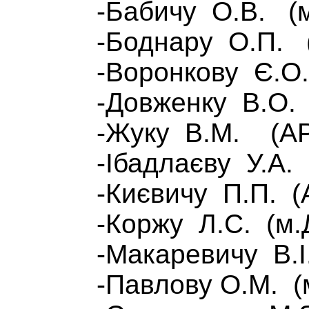
-Бабичу О.В. (м.М
-Боднару О.П. (м.
-Воронкову Є.О. (Д
-Довженку В.О. (м
-Жуку В.М. (АР 
-Ібадлаєву У.А. (
-Києвичу П.П. (АР
-Коржу Л.С. (м.Дні
-Макаревичу В.І. (м
-Павлову О.М. (м.Д