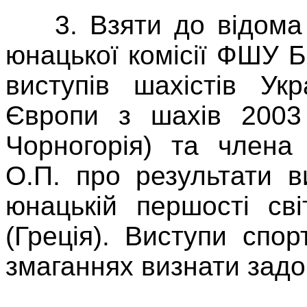
3. Взяти до відома і
юнацької комісії ФШУ Б
виступів шахістів Ук
Європи з шахів 2003 
Чорногорія) та член
О.П. про результати в
юнацькій першості сві
(Греція). Виступи спо
змаганнях визнати задо