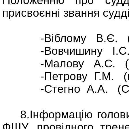
Положенню про судд
присвоєнні звання судді
-Віблому В.Є. (м.
-Вовчишину І.С. (
-Малову А.С. (м.
-Петрову Г.М. (м.
-Стегно А.А. (Сумс
8.Інформацію голови с
ФШУ, провідного трен