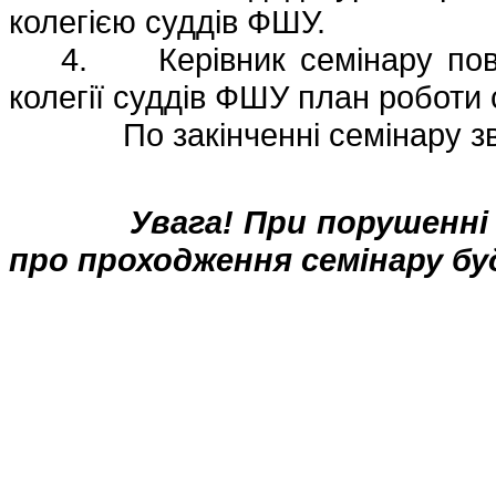
колегією суддів ФШУ.
4.
Керівник семінару по
колегії суддів ФШУ план роботи 
По закінченні семінару з
Увага! При порушенні
про проходження семінару б
Колегія су