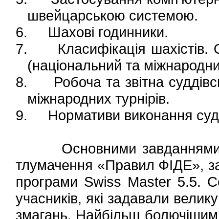
швейцарською системою.
6.
Шахові годинники
.
7.
Класифікація шахістів. 
(національний та міжнародни
8.
Робоча та звітна суддів
міжнародних турнірів.
9.
Нормативи виконання судд
Основними завданнями сем
тлумачення «Правил ФІДЕ», за
програми
Swiss
Master
5.5.
Се
учасників, які задавали велику
змагань. Найбільш болючішими