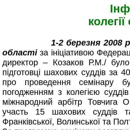
Інф
колегі
1-2 березня 2008 
області
за ініціативою Федераці
директор – Козаков Р.М./ бул
підготовці шахових суддів за 
про проведення семінару б
погодженням з колегією судді
міжнародний арбітр Товчига О.
участь 15 шахових суддів та 
Франківської, Волинської та Пол