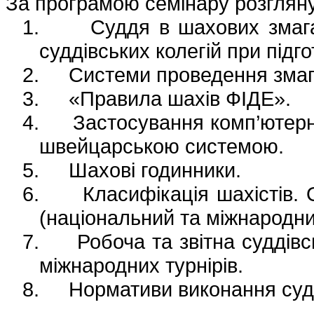
За програмою семінару розгляну
1.
Суддя в шахових змага
суддівських колегій при підг
2.
Системи проведення змага
3.
«Правила шахів ФІДЕ».
4.
Застосування комп’ютерн
швейцарською системою.
5.
Шахові годинники
.
6.
Класифікація шахістів. 
(національний та міжнародни
7.
Робоча та звітна суддів
міжнародних турнірів.
8.
Нормативи виконання судд