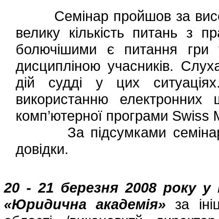
Семінар пройшов за високої
велику кількість питань з п
болючішими є питання гри у
дисципліною учасників. Слу
дій судді у цих ситуаціях
використанню електронних ш
комп’ютерної програми Swiss M
За підсумками семінару с
довідки.
20 - 21 березня 2008 року у
«Юридична академія»
за ініц