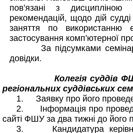
пов’язані з дисципліною
рекомендацій, щодо дій судді
заняття по використанню е
застосування комп’ютерної про
За підсумками семінару с
довідки.
Колегія суддів Ф
регіональних суддівських се
1.
З
аявку про його провед
2.
Інформація про прове
сайті ФШУ за два тижні до його п
3.
Кандидатура керів