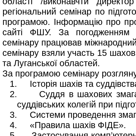
області /виконавчтй директо
регіональний семінар по підгот
програмою. Інформацію про пр
сайті ФШУ. За погодженням 
семінару працював міжнародний а
семінару взяли участь 15 шахови
та Луганської областей.
За програмою семінару розгляну
1.
Історія шахів та суддівст
2.
Суддя в шахових змага
суддівських колегій при підг
3.
Системи проведення змага
4.
«Правила шахів ФІДЕ».
5.
Застосування комп’ютерн